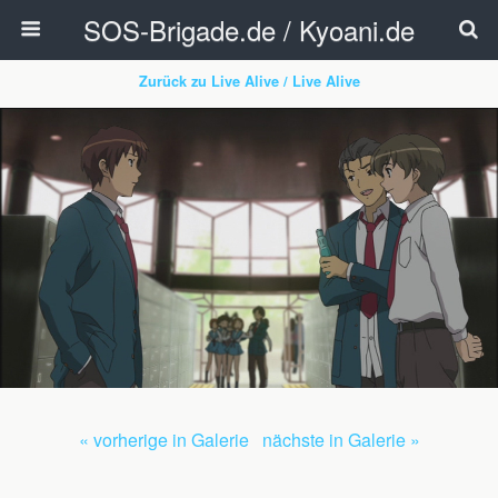
SOS-Brigade.de / Kyoani.de
Zurück zu Live Alive / Live Alive
« vorherige in Galerie
nächste in Galerie »