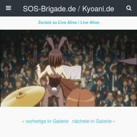
SOS-Brigade.de / Kyoani.de
Zurück zu Live Alive / Live Alive
« vorherige in Galerie
nächste in Galerie »