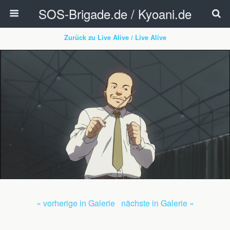
SOS-Brigade.de / Kyoani.de
Zurück zu Live Alive / Live Alive
« vorherige in Galerie
nächste in Galerie »