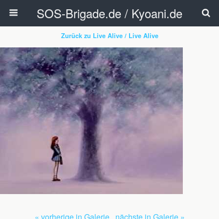
SOS-Brigade.de / Kyoani.de
Zurück zu Live Alive / Live Alive
« vorherige in Galerie
nächste in Galerie »