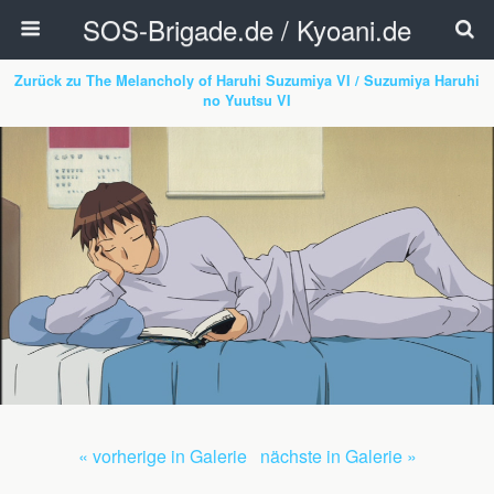
SOS-Brigade.de / Kyoani.de
Zurück zu The Melancholy of Haruhi Suzumiya VI / Suzumiya Haruhi
no Yuutsu VI
« vorherige in Galerie
nächste in Galerie »