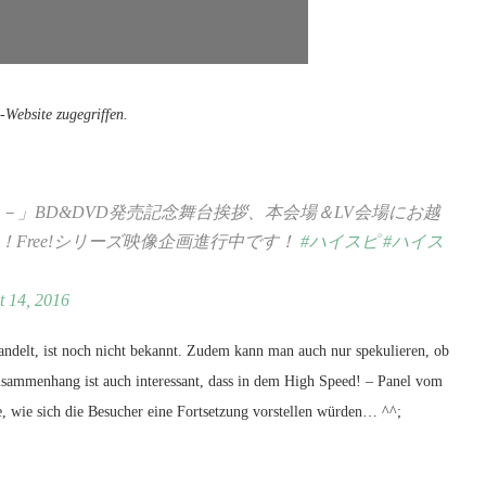
Website zugegriffen.
g Days－」BD&DVD発売記念舞台挨拶、本会場＆LV会場にお越
Free!シリーズ映像企画進行中です！
#ハイスピ
#ハイス
t 14, 2016
ndelt, ist noch nicht bekannt. Zudem kann man auch nur spekulieren, ob
usammenhang ist auch interessant, dass in dem High Speed! – Panel vom
e, wie sich die Besucher eine Fortsetzung vorstellen würden… ^^;