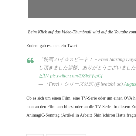
Beim Klick auf das Video-Thumbnail wird auf die Youtube.com-
Zudem gab es auch ein Tweet:
「映画 ハイ☆スピード！－Free! Startin
し頂きました皆様、ありがとうございました！
ピLV
pic.twitter.com/DZlxFfypCf
— 「Free!」シリーズ公式 (@iwatobi_sc)
Augus
Ob es sich um einen Film, eine TV-Serie oder um einen OVA ha
man an den Film anschließt oder an die TV-Serie. In diesem Z
AnimagiC-Sonntag (Artikel in Arbeit) Shin’ichirou Hatta fragt