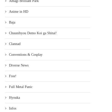
Amagi Brilliant Park
Anime in HD
Baja
Chuunibyou Demo Koi ga Shitai!
Clannad
Conventions & Cosplay
Diverse News
Free!
Full Metal Panic
Hyouka
Infos