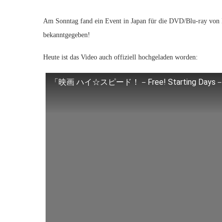
Am Sonntag fand ein Event in Japan für die DVD/Blu-ray von H
bekanntgegeben!
Heute ist das Video auch offiziell hochgeladen worden:
「映画 ハイ☆スピード！－Free! Starting Days－