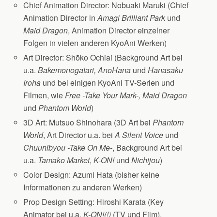
Chief Animation Director: Nobuaki Maruki (Chief
Animation Director in
Amagi Brilliant Park
und
Maid Dragon
, Animation Director einzelner
Folgen in vielen anderen KyoAni Werken)
Art Director: Shōko Ochiai (Background Art bei
u.a.
Bakemonogatari, AnoHana
und
Hanasaku
Iroha
und bei einigen KyoAni TV-Serien und
Filmen, wie
Free -Take Your Mark-, Maid Dragon
und
Phantom World
)
3D Art: Mutsuo Shinohara (3D Art bei
Phantom
World
, Art Director u.a. bei
A Silent Voice
und
Chuunibyou -Take On Me-
, Background Art bei
u.a.
Tamako Market
,
K-ON!
und
Nichijou
)
Color Design: Azumi Hata (bisher keine
Informationen zu anderen Werken)
Prop Design Setting: Hiroshi Karata (Key
Animator bei u.a.
K-ON!(!)
(TV und Film),