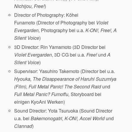
Nichijou, Free!
)
Director of Photography: Kōhei
Funamoto (Director of Photography bei
Violet
Evergarden,
Photography bei u.a.
K-ON!, Free!, A
Silent Voice
)
3D Director: Rin Yamamoto (3D Director bei
Violet Evergarden
, 3D CG bei u.a.
Free!
und
A
Silent Voice
)
Supervisor: Yasuhiro Takemoto (Director bei u.a.
Hyouka, The Disappearance of Haruhi Suzumiya
(Film), Full Metal Panic! The Second Raid
und
Full Metal Panic? Fumoffu,
Storyboard bei
einigen KyoAni Werken)
Sound Director: Yota Tsuruoka (Sound Director
u.a. bei
Bakemonogatri, K-ON!, Accel World
und
Clannad
)