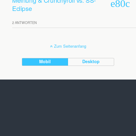
Meinung & Crunchyroll vs. SS-
Eclipse
2 ANTWORTEN
Zum Seitenanfang
Mobil
Desktop