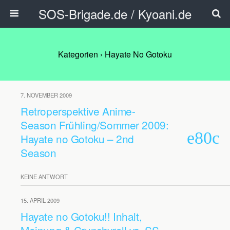
SOS-Brigade.de / Kyoani.de
Kategorien ›
Hayate No Gotoku
7. NOVEMBER 2009
Retroperspektive Anime-
Season Frühling/Sommer 2009:
Hayate no Gotoku – 2nd
Season
KEINE ANTWORT
15. APRIL 2009
Hayate no Gotoku!! Inhalt,