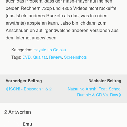
auch das Problem, dass der Flash-Player auf meinen
beiden Rechnern 720p und 480p Videos nicht ruckelfrei
(das ist ein anderes Ruckeln als das, was ich oben
erwähnte) abspielen kann…also bin ich dann zum
Anschauen eh auf irgendwelche anderen Versionen aus
dem Internet angewiesen.
Kategorien:
Hayate no Gotoku
Tags:
DVD
,
Qualität
,
Review
,
Screenshots
Vorheriger Beitrag
Nächster Beitrag
K-ON! - Episoden 1 & 2
Natsu No Arashi Feat. School
Rumble & CR Vs. Raw
2 Antworten
Emu