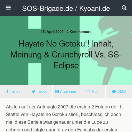
SOS-Brigade.de / Kyoani.de
15. April 2009 • 2 Kommentare
Hayate No Gotoku!! Inhalt,
Meinung & Crunchyroll Vs. SS-
Eclipse
Teilen
Tweet
Anpinnen
Mail
SMS
Als ich auf der Animagic 2007 die ersten 2 Folgen der 1.
Staffel von Hayate no Gotoku stieß, beschloss ich doch
mal diese Serie etwas genauer unter die Lupe zu
nehmen und folgte dann brav den Fansubs der ersten