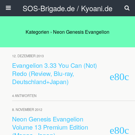
SOS-Brigade.de / Kyoani.de
Kategorien ›
Neon Genesis Evangelion
12. DEZEMBER 2013
Evangelion 3.33 You Can (Not)
Redo (Review, Blu-ray,
Deutschland+Japan)
4 ANTWORTEN
8. NOVEMBER 2012
Neon Genesis Evangelion
Volume 13 Premium Edition