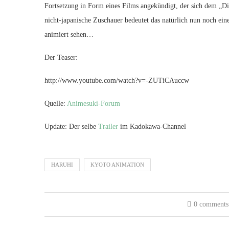
Fortsetzung in Form eines Films angekündigt, der sich dem „D
nicht-japanische Zuschauer bedeutet das natürlich nun noch ei
animiert sehen…
Der Teaser:
http://www.youtube.com/watch?v=-ZUTiCAuccw
Quelle:
Animesuki-Forum
Update: Der selbe
Trailer
im Kadokawa-Channel
HARUHI
KYOTO ANIMATION
0 comments