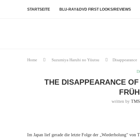
STARTSEITE
BLU-RAY&DVD FIRST LOOKS/REVIEWS
Home
Suzumiya Haruhi no Yūutsu
Disappearance
D
THE DISAPPEARANCE OF 
FRÜH
written by
TMS
Im Japan lief gerade die letzte Folge der „Wiederholung“ vo