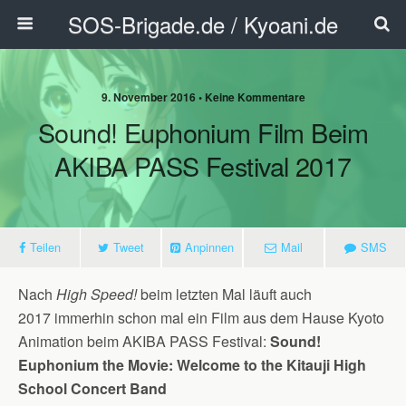
SOS-Brigade.de / Kyoani.de
9. November 2016 • Keine Kommentare
Sound! Euphonium Film Beim
AKIBA PASS Festival 2017
Teilen
Tweet
Anpinnen
Mail
SMS
Nach
High Speed!
beim letzten Mal läuft auch
2017 immerhin schon mal ein Film aus dem Hause Kyoto
Animation beim AKIBA PASS Festival:
Sound!
Euphonium the Movie: Welcome to the Kitauji High
School Concert Band