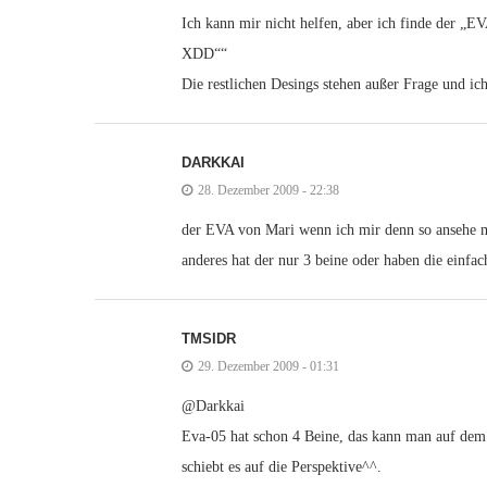
Ich kann mir nicht helfen, aber ich finde der „E
XDD““
Die restlichen Desings stehen außer Frage und ich
DARKKAI
28. Dezember 2009 - 22:38
der EVA von Mari wenn ich mir denn so ansehe mu
anderes hat der nur 3 beine oder haben die einfa
TMSIDR
29. Dezember 2009 - 01:31
@Darkkai
Eva-05 hat schon 4 Beine, das kann man auf dem
schiebt es auf die Perspektive^^.