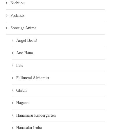
Nichijou
Podcasts
Sonstige Anime
Angel Beats!
EVANGELION 2.22 YOU CAN (NOT)
EVANGELION 2.22: YOU CA
Ano Hana
ADVANCE – (LIMITED...
ADVANCE (REVIEW, BLU-R
5. August 2010
2. August 2010
Fate
Fullmetal Alchemist
Ghibli
Haganai
Hanamaru Kindergarten
Hanasaku Iroha