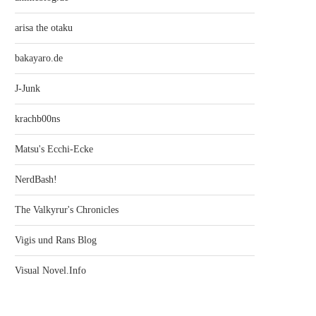
arisa the otaku
bakayaro.de
J-Junk
krachb00ns
Matsu's Ecchi-Ecke
NerdBash!
The Valkyrur's Chronicles
Vigis und Rans Blog
Visual Novel.Info