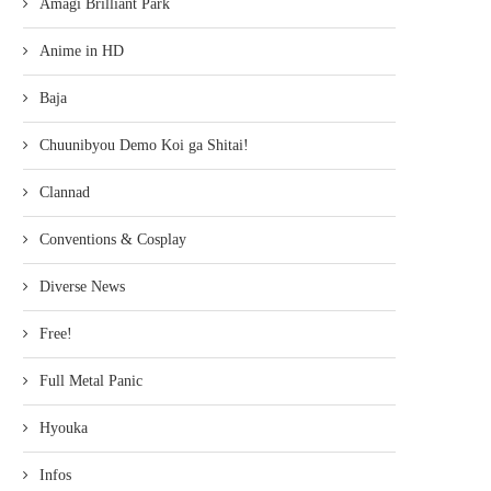
Amagi Brilliant Park
Anime in HD
Baja
Chuunibyou Demo Koi ga Shitai!
Clannad
Conventions & Cosplay
Diverse News
Free!
Full Metal Panic
Hyouka
Infos