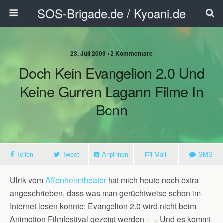
SOS-Brigade.de / Kyoani.de
23. Juli 2009 • 2 Kommentare
Doch Kein Evangelion 2.0 Und
Keine Gurren Lagann Filme In
Bonn
Teilen
Tweet
Anpinnen
Mail
SMS
Ulrik vom
Affenheimtheater
hat mich heute noch extra
angeschrieben, dass was man gerüchtweise schon im
Internet lesen konnte: Evangelion 2.0 wird nicht beim
Animotion Filmfestival gezeigt werden -_-. Und es kommt