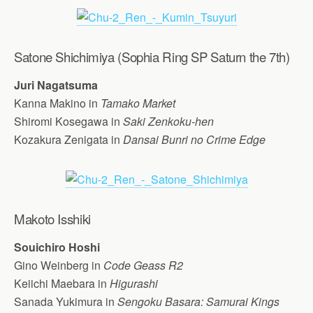
Satone Shichimiya (Sophia Ring SP Saturn the 7th)
Juri Nagatsuma
Kanna Makino in
Tamako Market
Shiromi Kosegawa in
Saki Zenkoku-hen
Kozakura Zenigata in
Dansai Bunri no Crime Edge
Makoto Isshiki
Souichiro Hoshi
Gino Weinberg in
Code Geass R2
Keiichi Maebara in
Higurashi
Sanada Yukimura in
Sengoku Basara: Samurai Kings