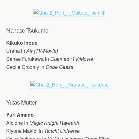
Nanase Tsukumo
Kikuko Inoue
Uraha in
Air (TV/Movie)
Sanae Furukawa in
Clannad (TV/Movie)
Cecile Croomy in
Code Geass
Yutas Mutter
Yuri Amano
Alcione in
Magic Knight Rayearth
Kiyone Makibi in
Tenchi Universe
Keiko Yukimura in
Yu Yu Hakusho: Ghost Files