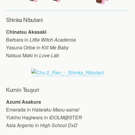
Shinka Nibutani
Chinatsu Akasaki
Barbara in
Little Witch Academia
Yasuna Oribe in
Kill Me Baby
Natsuo Maki in
Love Lab
Kumin Tsuyuri
Azumi Asakura
Emerada in
Hataraku Maou-sama!
Yukiho Hagiwara in
IDOLM@STER
Asia Argento in
High School DxD