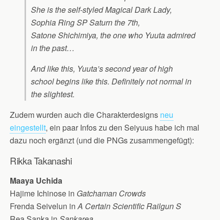
She is the self-styled Magical Dark Lady,
Sophia Ring SP Saturn the 7th,
Satone Shichimiya, the one who Yuuta admired
in the past…
And like this, Yuuta’s second year of high
school begins like this. Definitely not normal in
the slightest.
Zudem wurden auch die Charakterdesigns
neu
eingestellt
, ein paar Infos zu den Seiyuus habe ich mal
dazu noch ergänzt (und die PNGs zusammengefügt):
Rikka Takanashi
Maaya Uchida
Hajime Ichinose in
Gatchaman Crowds
Frenda Seivelun in
A Certain Scientific Railgun S
Rea Sanka in
Sankarea