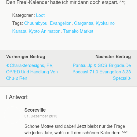
Den Free!-Kalender hatte ich mir dann doch erspart. ^^;
Kategorien:
Loot
Tags:
Chuunibyou
,
Evangelion
,
Gargantia
,
Kyokai no
Kanata
,
Kyoto Animation
,
Tamako Market
Vorheriger Beitrag
Nächster Beitrag
Charakterdesigns, PV,
Pantsu.jp & SOS-Brigade.de
OP/ED Und Handlung Von
Podcast 71.0 Evangelion 3.33
Chu-2 Ren
Special
1 Antwort
Scoreville
31. Dezember 2013
Schöne Motive sind dabei! Jetzt bleibt nur die Frage
wie jedes Jahr, wohin mit den schönen Kalendern ^^“