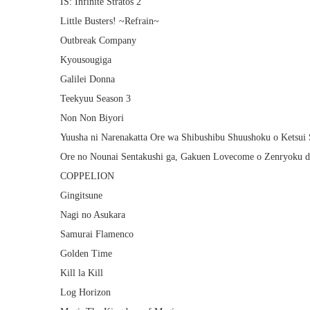
IS: Infinite Stratos 2
Little Busters! ~Refrain~
Outbreak Company
Kyousougiga
Galilei Donna
Teekyuu Season 3
Non Non Biyori
Yuusha ni Narenakatta Ore wa Shibushibu Shuushoku o Ketsui 
Ore no Nounai Sentakushi ga, Gakuen Lovecome o Zenryoku d
COPPELION
Gingitsune
Nagi no Asukara
Samurai Flamenco
Golden Time
Kill la Kill
Log Horizon