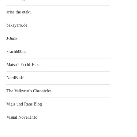
arisa the otaku
bakayaro.de
J-Junk
krachb00ns
Matsu's Ecchi-Ecke
NerdBash!
The Valkyrur's Chronicles
Vigis und Rans Blog
Visual Novel.Info