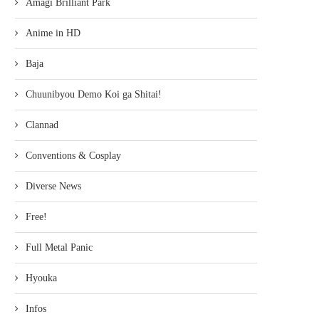
Amagi Brilliant Park
Anime in HD
Baja
Chuunibyou Demo Koi ga Shitai!
Clannad
Conventions & Cosplay
Diverse News
Free!
Full Metal Panic
Hyouka
Infos