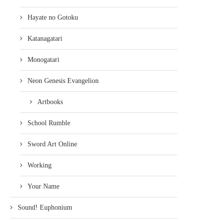
Hayate no Gotoku
Katanagatari
Monogatari
Neon Genesis Evangelion
Artbooks
School Rumble
Sword Art Online
Working
Your Name
JANIKU CAST – ANIME FALL
JANIKU CAST – ANIMAGI
SEASON 2015 TEIL...
3. September 2015
Sound! Euphonium
4. Juli 2016