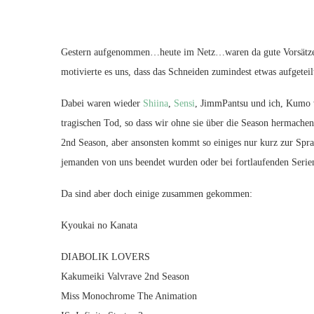
Gestern aufgenommen…heute im Netz…waren da gute Vorsätze fü
motivierte es uns, dass das Schneiden zumindest etwas aufgete
Dabei waren wieder
Shiina
,
Sensi
, JimmPantsu und ich, Kumo wo
tragischen Tod, so dass wir ohne sie über die Season hermach
2nd Season, aber ansonsten kommt so einiges nur kurz zur Spr
jemanden von uns beendet wurden oder bei fortlaufenden Serien
Da sind aber doch einige zusammen gekommen:
Kyoukai no Kanata
DIABOLIK LOVERS
Kakumeiki Valvrave 2nd Season
Miss Monochrome The Animation