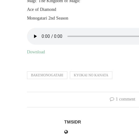
Magi: The Kingdom of Magic
Ace of Diamond
Monogatari 2nd Season
Download
BAKEMONOGATARI
KYOKAI NO KANATA
1 comment
TMSIDR