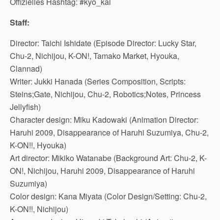
Offizielles Hashtag: #kyo_kai
Staff:
Director: Taichi Ishidate (Episode Director: Lucky Star,
Chu-2, Nichijou, K-ON!, Tamako Market, Hyouka,
Clannad)
Writer: Jukki Hanada (Series Composition, Scripts:
Steins;Gate, Nichijou, Chu-2, Robotics;Notes, Princess
Jellyfish)
Character design: Miku Kadowaki (Animation Director:
Haruhi 2009, Disappearance of Haruhi Suzumiya, Chu-2,
K-ON!!, Hyouka)
Art director: Mikiko Watanabe (Background Art: Chu-2, K-
ON!, Nichijou, Haruhi 2009, Disappearance of Haruhi
Suzumiya)
Color design: Kana Miyata (Color Design/Setting: Chu-2,
K-ON!!, Nichijou)