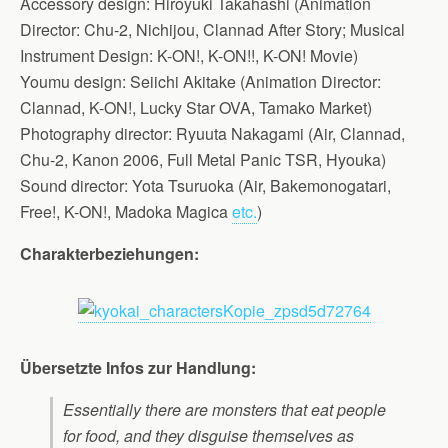
Accessory design: Hiroyuki Takahashi (Animation
Director: Chu-2, Nichijou, Clannad After Story; Musical
Instrument Design: K-ON!, K-ON!!, K-ON! Movie)
Youmu design: Seiichi Akitake (Animation Director:
Clannad, K-ON!, Lucky Star OVA, Tamako Market)
Photography director: Ryuuta Nakagami (Air, Clannad,
Chu-2, Kanon 2006, Full Metal Panic TSR, Hyouka)
Sound director: Yota Tsuruoka (Air, Bakemonogatari,
Free!, K-ON!, Madoka Magica
etc.
)
Charakterbeziehungen:
Übersetzte Infos zur Handlung:
Essentially there are monsters that eat people
for food, and they disguise themselves as