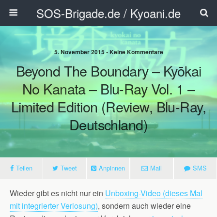
SOS-Brigade.de / Kyoani.de
5. November 2015 • Keine Kommentare
Beyond The Boundary – Kyōkai
No Kanata – Blu-Ray Vol. 1 –
Limited Edition (Review, Blu-Ray,
Deutschland)
Teilen
Tweet
Anpinnen
Mail
SMS
Wieder gibt es nicht nur ein
Unboxing-Video (dieses Mal
mit integrierter Verlosung)
, sondern auch wieder eine