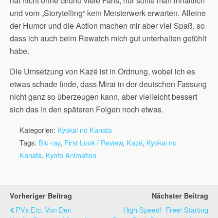
hat nicht ohne Grund viele Fans, nur sollte man inhaltlich
und vom „Storytelling“ kein Meisterwerk erwarten. Alleine
der Humor und die Action machen mir aber viel Spaß, so
dass ich auch beim Rewatch mich gut unterhalten gefühlt
habe.
Die Umsetzung von Kazé ist in Ordnung, wobei ich es
etwas schade finde, dass Mirai in der deutschen Fassung
nicht ganz so überzeugen kann, aber vielleicht bessert
sich das in den späteren Folgen noch etwas.
Kategorien:
Kyokai no Kanata
Tags:
Blu-ray
,
First Look / Review
,
Kazé
,
Kyokai no
Kanata
,
Kyoto Animation
Vorheriger Beitrag
Nächster Beitrag
PVs Etc. Von Den
High Speed! -Free! Starting