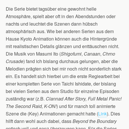
Die Serie bietet tagsüber eine gewohnt helle
Atmosphäre, spielt aber oft in den Abendstunden oder
nachts und leuchtet die Szenen dann hübsch
atmosphärisch aus. Wie bei anderen Serien aus dem
Hause Kyoto Animation können auch die Hintergründe
mit realistischen Details glänzen und enttäuschen nicht.
Die Musik von Masumi Ito (
Shigofumi
,
Canaan
,
Chrno
Crusade
) fand ich bislang durchaus gelungen, aber die
Melodien prägten sich bei mir noch nicht sonderlich stark
ein. Es handelt sich hierbei um die erste Regiearbeit bei
einer kompletten Serie von Taichi Ishidate, der bislang
bei vielen Serien aus dem Studio für einzelne Episoden
zuständig war (z.B.
Clannad After Story, Full Metal Panic!
The Second Raid, K-ON!
) und für manch toll animierte
Szene die (Key) Animationen gemacht hatte (
Link
). Dies
hilft dann wohl auch dabei, dass
Beyond the Boundary
optisch voll und ganz überzeugen kann. Für die Series