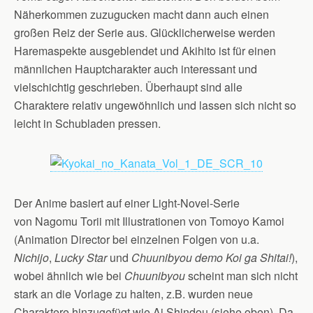
Näherkommen zuzugucken macht dann auch einen
großen Reiz der Serie aus. Glücklicherweise werden
Haremaspekte ausgeblendet und Akihito ist für einen
männlichen Hauptcharakter auch interessant und
vielschichtig geschrieben. Überhaupt sind alle
Charaktere relativ ungewöhnlich und lassen sich nicht so
leicht in Schubladen pressen.
Der Anime basiert auf einer Light-Novel-Serie
von Nagomu Torii mit Illustrationen von Tomoyo Kamoi
(Animation Director bei einzelnen Folgen von u.a.
Nichijo
,
Lucky Star
und
Chuunibyou demo Koi ga Shitai!
),
wobei ähnlich wie bei
Chuunibyou
scheint man sich nicht
stark an die Vorlage zu halten, z.B. wurden neue
Charaktere hinzugefügt wie Ai Shindou (siehe oben). Da