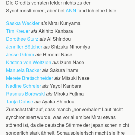
Die Credits verraten leider nichts zu den
Synchronstimmen, aber bei
ANN
fand ich eine Liste:
Saskia Weckler
als
Mirai Kuriyama
Tim Kreuer
als
Akihito Kanbara
Dorothee Sturz
als
Ai Shindou
Jennifer Böttcher
als
Shizuku Ninomiya
Jesse Grimm
als
Hiroomi Nase
Kristina von Weltzien
als
Izumi Nase
Manuela Bäcker
als
Sakura Inami
Merete Brettschneider
als
Mitsuki Nase
Nadine Schreier
als
Yayoi Kanbara
Rasmus Borowski
als
Miroku Fujima
Tanja Dohse
als
Ayaka Shindou
Zunächst fällt auf, dass manch „nonverbaler“ Laut nicht
synchronisiert wurde, was vor allem bei Mirai etwas
störend ist, da die deutsche Stimme der japanischen nicht
sonderlich stark ähnelt. Schauspielerisch macht sie ihre