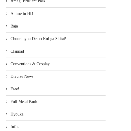
Amagi Brilliant Park
Anime in HD
Baja
Chuunibyou Demo Koi ga Shitai!
Clannad
Conventions & Cosplay
Diverse News
Free!
Full Metal Panic
Hyouka
Infos