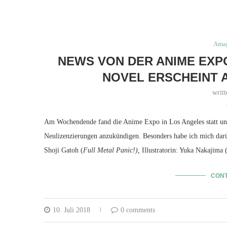
Amag
NEWS VON DER ANIME EXPO
NOVEL ERSCHEINT 
writ
Am Wochendende fand die Anime Expo in Los Angeles statt und n
Neulizenzierungen anzukündigen. Besonders habe ich mich darü
Shoji Gatoh (
Full Metal Panic!),
Illustratorin: Yuka Nakajima 
CONT
10. Juli 2018
0 comments