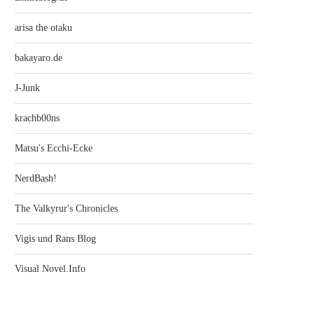
arisa the otaku
bakayaro.de
J-Junk
krachb00ns
Matsu's Ecchi-Ecke
NerdBash!
The Valkyrur's Chronicles
Vigis und Rans Blog
Visual Novel.Info