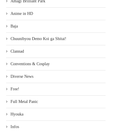
Amagi Brilliant Park
Anime in HD
Baja
Chuunibyou Demo Koi ga Shitai!
Clannad
Conventions & Cosplay
Diverse News
Free!
Full Metal Panic
Hyouka
Infos