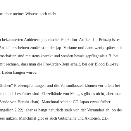
rt aber meines Wissens nach nicht.
bekanntesten Anbietern japanischer Popkultur-Artikel. Im Prinzip ist es
 Artikel erscheinen zunächst in der jap. Variante und dann wenig später mit
nschaften sind meistens korrekt und werden besser gepflegt als z.B. bei
t rechnen, dass man die Pre-Order-Boni erhält, bei der Blood Blu-ray
 in Läden hängen würde.
ndlichen“ Preisempfehlungen und die Versandkosten können vor allem bei
de bei Lesefutter sind: Einzelbände von Mangas gibt es nicht, aber man
 Bände von Haruhi-chan). Manchmal scheint CD-Japan etwas früher
gelion 2.22), aber es hängt natürlich stark von der Versandart ab, ob der
ss nutzen. Manchmal gibt es auch Gutscheine und Aktionen, z.B.