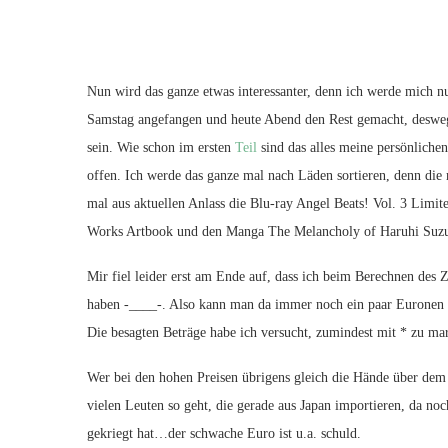
Nun wird das ganze etwas interessanter, denn ich werde mich n
Samstag angefangen und heute Abend den Rest gemacht, desweg
sein. Wie schon im ersten
Teil
sind das alles meine persönlich
offen. Ich werde das ganze mal nach Läden sortieren, denn die m
mal aus aktuellen Anlass die Blu-ray Angel Beats! Vol. 3 Limit
Works Artbook und den Manga The Melancholy of Haruhi Suzu
Mir fiel leider erst am Ende auf, dass ich beim Berechnen des Z
haben -____-. Also kann man da immer noch ein paar Euronen a
Die besagten Beträge habe ich versucht, zumindest mit * zu ma
Wer bei den hohen Preisen übrigens gleich die Hände über dem
vielen Leuten so geht, die gerade aus Japan importieren, da no
gekriegt hat…der schwache Euro ist u.a. schuld.