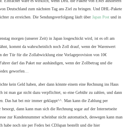
rnt. Einfacher wäre es wirklich, wenn DHL die Pakete von EMS ausliefern
b von Deutschland zum nächsten Tag ans Ziel zu bringen. Und DHL-Pakete
eichter zu erreichen. Die Sendungsverfolgung läuft über
Japan Post
und in
enstag morgen (unserer Zeit) in Japan losgeschickt wird, ist es oft am
wähnt, kommt da wahrscheinlich noch Zoll drauf, wenn der Warenwert
n der Tür für die Zollabwicklung eine Vorlageprovision von 10€
Fahrer darf das Paket nur aushändigen, wenn der Zollbetrag und die
n Fedex geworfen…
hte kein Geld haben, aber dann könnte einem eine Rechnung ins Haus
ich ist man gar nicht dazu verpflichtet, so eine Gebühr zu zahlen, und dann
n. Das hat bei mir immer geklappt^^. Man kann die Zahlung per
esorgt, dann kann man sich die Rechnung sogar auf der Internetseite
resse zur Kundennummer scheinbar nicht automatisch, deswegen kann man
h habe noch nie per Fedex bei CDJapan bestellt und die hier