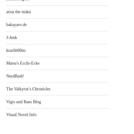
arisa the otaku
bakayaro.de
J-Junk
krachb00ns
Matsu's Ecchi-Ecke
NerdBash!
The Valkyrur's Chronicles
Vigis und Rans Blog
Visual Novel.Info