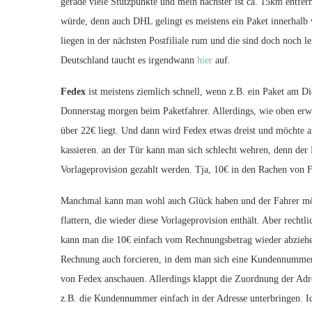
gerade viele Stützpunkte und mein nächster ist ca. 15km entfe
würde, denn auch DHL gelingt es meistens ein Paket innerhal
liegen in der nächsten Postfiliale rum und die sind doch noch l
Deutschland taucht es irgendwann
hier
auf.
Fedex
ist meistens ziemlich schnell, wenn z.B. ein Paket am Di
Donnerstag morgen beim Paketfahrer. Allerdings, wie oben er
über 22€ liegt. Und dann wird Fedex etwas dreist und möchte a
kassieren. an der Tür kann man sich schlecht wehren, denn der 
Vorlageprovision gezahlt werden. Tja, 10€ in den Rachen vo
Manchmal kann man wohl auch Glück haben und der Fahrer möc
flattern, die wieder diese Vorlageprovision enthält. Aber rechtl
kann man die 10€ einfach vom Rechnungsbetrag wieder abziehe
Rechnung auch forcieren, in dem man sich eine Kundennummer b
von Fedex anschauen. Allerdings klappt die Zuordnung der Ad
z.B. die Kundennummer einfach in der Adresse unterbringen. Ic