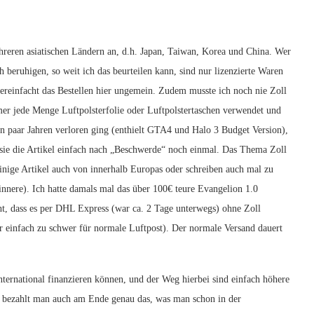
hreren asiatischen Ländern an, d.h. Japan, Taiwan, Korea und China. Wer
 beruhigen, so weit ich das beurteilen kann, sind nur lizenzierte Waren
ereinfacht das Bestellen hier ungemein. Zudem musste ich noch nie Zoll
er jede Menge Luftpolsterfolie oder Luftpolstertaschen verwendet und
in paar Jahren verloren ging (enthielt GTA4 und Halo 3 Budget Version),
 sie die Artikel einfach nach „Beschwerde“ noch einmal. Das Thema Zoll
 einige Artikel auch von innerhalb Europas oder schreiben auch mal zu
nnere). Ich hatte damals mal das über 100€ teure Evangelion 1.0
ht, dass es per DHL Express (war ca. 2 Tage unterwegs) ohne Zoll
ar einfach zu schwer für normale Luftpost). Der normale Versand dauert
international finanzieren können, und der Weg hierbei sind einfach höhere
r bezahlt man auch am Ende genau das, was man schon in der