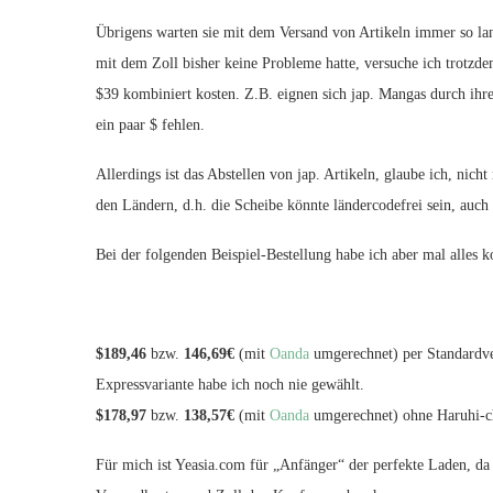
Übrigens warten sie mit dem Versand von Artikeln immer so lang
mit dem Zoll bisher keine Probleme hatte, versuche ich trotz
$39 kombiniert kosten. Z.B. eignen sich jap. Mangas durch ihre
ein paar $ fehlen.
Allerdings ist das Abstellen von jap. Artikeln, glaube ich, ni
den Ländern, d.h. die Scheibe könnte ländercodefrei sein, auch 
Bei der folgenden Beispiel-Bestellung habe ich aber mal alles 
$189,46
bzw.
146,69€
(mit
Oanda
umgerechnet) per Standardver
Expressvariante habe ich noch nie gewählt.
$178,97
bzw.
138,57€
(mit
Oanda
umgerechnet) ohne Haruhi-c
Für mich ist Yeasia.com für „Anfänger“ der perfekte Laden, da 