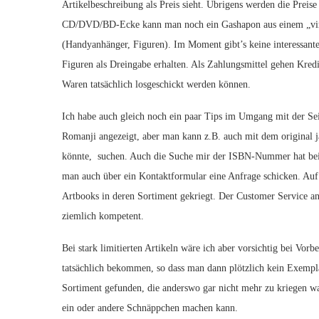
Artikelbeschreibung als Preis sieht. Übrigens werden die Preise
CD/DVD/BD-Ecke kann man noch ein Gashapon aus einem „virtu
(Handyanhänger, Figuren). Im Moment gibt’s keine interessante
Figuren als Dreingabe erhalten. Als Zahlungsmittel gehen Kred
Waren tatsächlich losgeschickt werden können.
Ich habe auch gleich noch ein paar Tips im Umgang mit der Seit
Romanji angezeigt, aber man kann z.B. auch mit dem original 
könnte, suchen. Auch die Suche mir der ISBN-Nummer hat bei 
man auch über ein Kontaktformular eine Anfrage schicken. Au
Artbooks in deren Sortiment gekriegt. Der Customer Service an
ziemlich kompetent.
Bei stark limitierten Artikeln wäre ich aber vorsichtig bei Vorbe
tatsächlich bekommen, so dass man dann plötzlich kein Exempla
Sortiment gefunden, die anderswo gar nicht mehr zu kriegen wa
ein oder andere Schnäppchen machen kann.