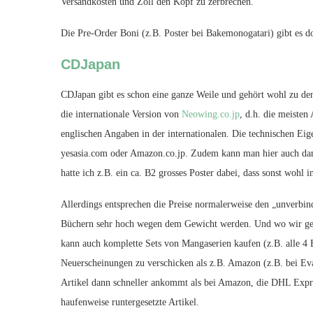
Versandkosten und Zoll den Kopf zu zerbrechen.
Die Pre-Order Boni (z.B. Poster bei Bakemonogatari) gibt es do
CDJapan
CDJapan gibt es schon eine ganze Weile und gehört wohl zu den 
die internationale Version von
Neowing.co.jp
, d.h. die meisten
englischen Angaben in der internationalen. Die technischen Eige
yesasia.com oder Amazon.co.jp. Zudem kann man hier auch dami
hatte ich z.B. ein ca. B2 grosses Poster dabei, dass sonst wohl
Allerdings entsprechen die Preise normalerweise den „unverbi
Büchern sehr hoch wegen dem Gewicht werden. Und wo wir gera
kann auch komplette Sets von Mangaserien kaufen (z.B. alle 4
Neuerscheinungen zu verschicken als z.B. Amazon (z.B. bei Evan
Artikel dann schneller ankommt als bei Amazon, die DHL Expre
haufenweise runtergesetzte Artikel.