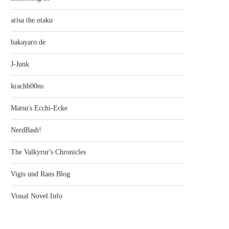
arisa the otaku
bakayaro.de
J-Junk
krachb00ns
Matsu's Ecchi-Ecke
NerdBash!
The Valkyrur's Chronicles
Vigis und Rans Blog
Visual Novel.Info