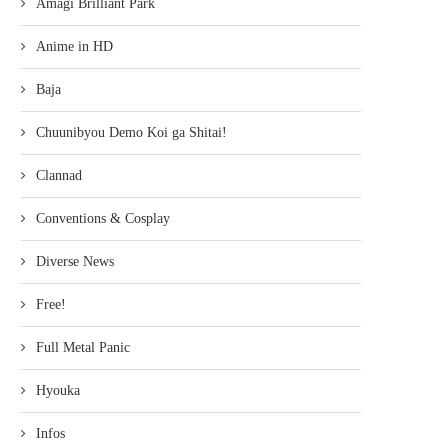
Amagi Brilliant Park
Anime in HD
Baja
Chuunibyou Demo Koi ga Shitai!
Clannad
Conventions & Cosplay
Diverse News
Free!
Full Metal Panic
Hyouka
Infos