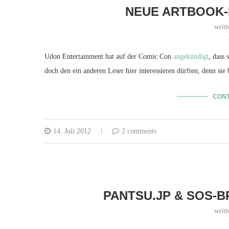
NEUE ARTBOOK-L
writ
Udon Entertainment hat auf der Comic Con
angekündigt
, dass 
doch den ein anderen Leser hier interessieren dürften, denn s
CONT
14. Juli 2012
2 comments
PANTSU.JP & SOS-B
writ