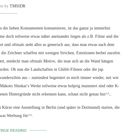
ten by
TMSIDR
s die lieben Konsumenten konsumieren, ist das ganze ja immerhin
me doch teilweise etwas näher aneinander liegen als z.B. Filme und die
net und oftmals sieht alles so generisch aus, dass man etwas nach dem
s die Zeichner schaffen mit wenigen Strichen, Emotionen herbei zurufen.
et, entdeckt man oftmals Motive, die man sich an die Wand hängen
urden. Ob nun die Landschaften in Ghibli-Filmen oder die jap.
 wunderschön aus – zumindest begeistert es mich immer wieder, mit wie
akoto Shinkai’s Werke teilweise etwas holprig inszeniert sind oder K-
enen Hintergründe nicht erkennen kann, schaut nicht genau hin^^;.
 Kürze eine Ausstellung in Berlin (und später in Dortmund) starten, die
twas Werbung für^^.
INUE READING