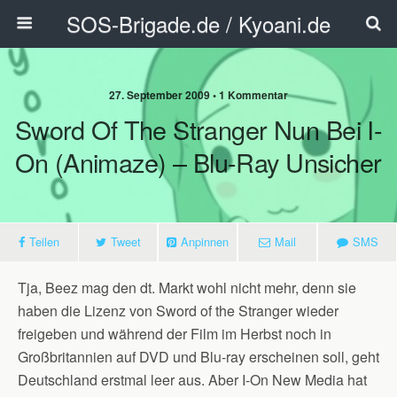
SOS-Brigade.de / Kyoani.de
27. September 2009 • 1 Kommentar
Sword Of The Stranger Nun Bei I-
On (Animaze) – Blu-Ray Unsicher
Teilen
Tweet
Anpinnen
Mail
SMS
Tja, Beez mag den dt. Markt wohl nicht mehr, denn sie
haben die Lizenz von Sword of the Stranger wieder
freigeben und während der Film im Herbst noch in
Großbritannien auf DVD und Blu-ray erscheinen soll, geht
Deutschland erstmal leer aus. Aber I-On New Media hat