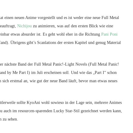
t einen neuen Anime vorgestellt und es ist weder eine neue Full Metal
beauftragt,
Nichijou
zu animieren, was auf den ersten Blick wie eine
inbar etwas absurder ist. Es geht wohl eher in die Richtung
Pani Poni
d). Übrigens gibt’s Scanlations der ersten Kapitel und genug Material
der nächste Band der Full Metal Panic!-Light Novels (
Full Metal Panic!
and by Me Part I) im Juli erscheinen soll. Und wie das „Part I“ schon
man sich erstmal an, wie gut der neue Band läuft, bevor man etwas neues
mittlerweile sollte KyoAni wohl sowieso in der Lage sein, mehrere Animes
jou auch im resourcen-sparenden Lucky Star-Stil gezeichnet werden kann,
n zu sehen.