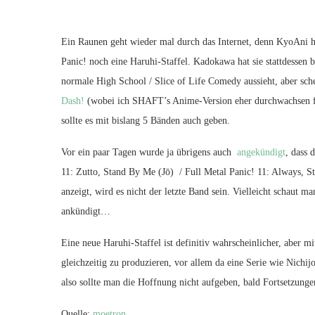
Ein Raunen geht wieder mal durch das Internet, denn KyoAni ha
Panic! noch eine Haruhi-Staffel. Kadokawa hat sie stattdessen 
normale High School / Slice of Life Comedy aussieht, aber sche
Dash!
(wobei ich SHAFT’s Anime-Version eher durchwachsen fan
sollte es mit bislang 5 Bänden auch geben.
Vor ein paar Tagen wurde ja übrigens auch
angekündigt
, dass 
11: Zutto, Stand By Me (Jō) / Full Metal Panic! 11: Always, St
anzeigt, wird es nicht der letzte Band sein. Vielleicht schaut 
ankündigt…
Eine neue Haruhi-Staffel ist definitiv wahrscheinlicher, aber 
gleichzeitig zu produzieren, vor allem da eine Serie wie Nichi
also sollte man die Hoffnung nicht aufgeben, bald Fortsetzunge
Quelle:
moetron