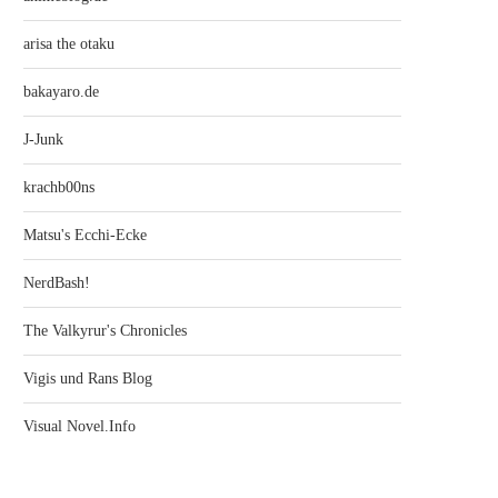
arisa the otaku
bakayaro.de
J-Junk
krachb00ns
Matsu's Ecchi-Ecke
NerdBash!
The Valkyrur's Chronicles
Vigis und Rans Blog
Visual Novel.Info