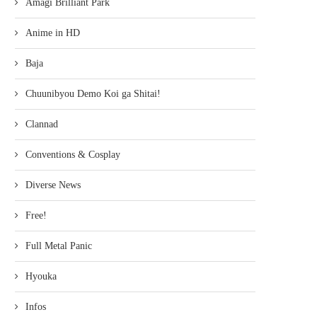
Amagi Brilliant Park
Anime in HD
Baja
Chuunibyou Demo Koi ga Shitai!
Clannad
Conventions & Cosplay
Diverse News
Free!
Full Metal Panic
Hyouka
Infos