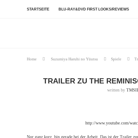
STARTSEITE
BLU-RAY&DVD FIRST LOOKS/REVIEWS
Home
Suzumiya Haruhi no Yūutsu
Spiele
Tr
TRAILER ZU THE REMINI
written by
TMSI
http://www.youtube.com/wa
Nur ganz kurz, bin gerade bei der Arbeit. Das ist der Trailer 