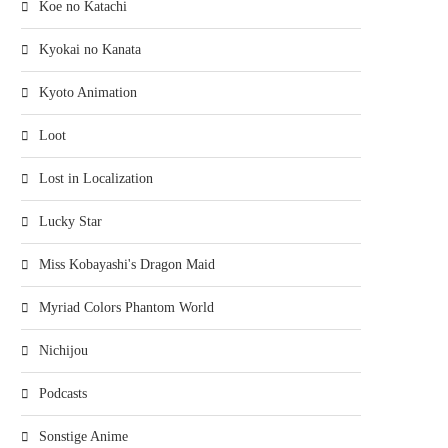
Koe no Katachi
Kyokai no Kanata
Kyoto Animation
Loot
Lost in Localization
Lucky Star
SUZUMIYA HARUHI NO HEIRETSU –
SUZUMIYA HARUHI 
CHOU SOS DANHIRO...
CHOKURETSU VERSCH
Miss Kobayashi's Dragon Maid
2. Juni 2009
22. Februar 2009
Myriad Colors Phantom World
Nichijou
Podcasts
Sonstige Anime