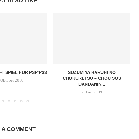
AY ALSO LIKE
I-SPIEL FÜR PSP/PS3
SUZUMIYA HARUHI NO
CHOKURETSU – CHOU SOS
 Oktober 2010
DANDANIN...
7. Juni 2009
E A COMMENT