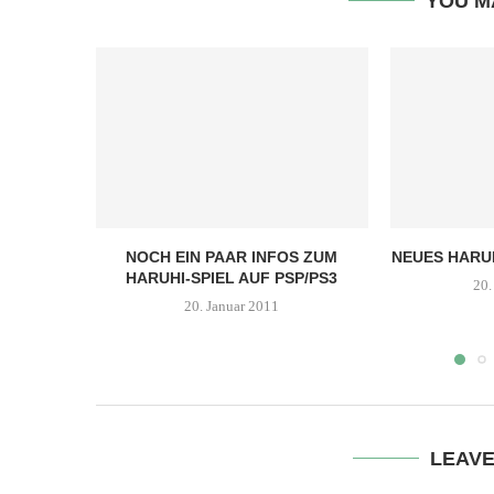
YOU M
NOCH EIN PAAR INFOS ZUM
NEUES HARUH
HARUHI-SPIEL AUF PSP/PS3
20.
20. Januar 2011
LEAV