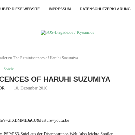
ÜBER DIESE WEBSITE
IMPRESSUM
DATENSCHUTZERKLÄRUNG
ailer zu The Reminiscences of Haruhi Suzumiya
Spiele
SCENCES OF HARUHI SUZUMIYA
DR
10. Dezember 2010
tch?v=2IXBMMEJnCU&feature=youtu.be
zum PSP/PS3-Spiel aus der Disappearance-Welt (also leichte Spoiler