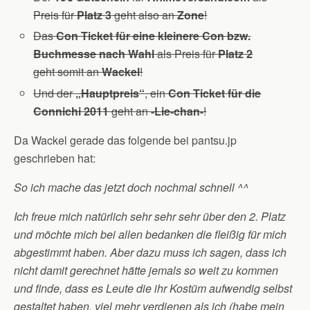
Preis für
Platz 3
geht also an
Zone
!
Das
Con Ticket für eine kleinere Con bzw.
Buchmesse nach Wahl
als Preis für
Platz 2
geht somit an
Wackel
!
Und der
„Hauptpreis“
, ein
Con Ticket für die
Connichi 2011
geht an
-Lie-chan-
!
Da Wackel gerade das folgende bei pantsu.jp
geschrieben hat:
So ich mache das jetzt doch nochmal schnell ^^
Ich freue mich natürlich sehr sehr sehr über den 2. Platz
und möchte mich bei allen bedanken die fleißig für mich
abgestimmt haben. Aber dazu muss ich sagen, dass ich
nicht damit gerechnet hätte jemals so weit zu kommen
und finde, dass es Leute die ihr Kostüm aufwendig selbst
gestaltet haben, viel mehr verdienen als ich (habe mein