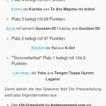
Kumo
als
Kuroko
aus
To Aru Majutsu no Index
!
Platz 3 belegt mit 69 Punkten:
Zone
mit seinem
Gundam 00
Cosplay aus
Gundam 00
!
Platz 2 belegt mit 97 Punkten:
Wackel
als
Yui
aus
K-On!
*Trommelwirbel* Platz 1 belegt mit 104,5
Punkten:
-Lie-chan-
als
Yoko
aus
Tengen Toppa Gurren
Lagann
!
Damit stehen die drei Gewinner fest! Die Preisverteilung
sieht also folgendermaßen aus:
Der
15€ Gutschein
für
Animeversand.com
als