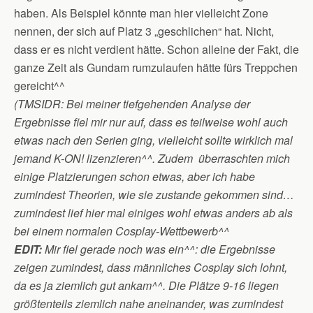
haben. Als Beispiel könnte man hier vielleicht Zone
nennen, der sich auf Platz 3 „geschlichen“ hat. Nicht,
dass er es nicht verdient hätte. Schon alleine der Fakt, die
ganze Zeit als Gundam rumzulaufen hätte fürs Treppchen
gereicht^^
(TMSIDR: Bei meiner tiefgehenden Analyse der
Ergebnisse fiel mir nur auf, dass es teilweise wohl auch
etwas nach den Serien ging, vielleicht sollte wirklich mal
jemand K-ON! lizenzieren^^. Zudem überraschten mich
einige Platzierungen schon etwas, aber ich habe
zumindest Theorien, wie sie zustande gekommen sind…
zumindest lief hier mal einiges wohl etwas anders ab als
bei einem normalen Cosplay-Wettbewerb^^
EDIT:
Mir fiel gerade noch was ein^^:
die Ergebnisse
zeigen zumindest, dass männliches Cosplay sich lohnt,
da es ja ziemlich gut ankam^^. Die Plätze 9-16 liegen
größtenteils ziemlich nahe aneinander, was zumindest