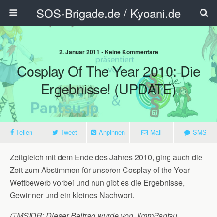
SOS-Brigade.de / Kyoani.de
2. Januar 2011 • Keine Kommentare
Cosplay Of The Year 2010: Die
Ergebnisse! (UPDATE)
Teilen
Tweet
Anpinnen
Mail
SMS
Zeitgleich mit dem Ende des Jahres 2010, ging auch die
Zeit zum Abstimmen für unseren Cosplay of the Year
Wettbewerb vorbei und nun gibt es die Ergebnisse,
Gewinner und ein kleines Nachwort.
(TMSIDR: Dieser Beitrag wurde von JimmPantsu