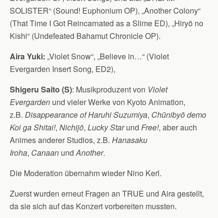
SOLISTER“ (Sound! Euphonium OP), „Another Colony“
(That Time I Got Reincarnated as a Slime ED), „Hiryō no
Kishi“ (Undefeated Bahamut Chronicle OP).
Aira Yuki:
„Violet Snow“, „Believe in…“ (Violet
Evergarden Insert Song, ED2),
Shigeru Saito (S)
: Musikproduzent von
Violet
Evergarden
und vieler Werke von Kyoto Animation,
z.B.
Disappearance of Haruhi Suzumiya
,
Chūnibyō demo
Koi ga Shitai!
,
Nichijō
,
Lucky Star
und
Free!
, aber auch
Animes anderer Studios, z.B.
Hanasaku
Iroha
,
Canaan
und
Another
.
Die Moderation übernahm wieder Nino Kerl.
Zuerst wurden erneut Fragen an TRUE und Aira gestellt,
da sie sich auf das Konzert vorbereiten mussten.