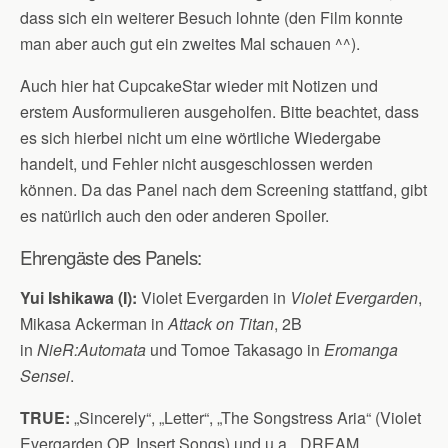
dass sich ein weiterer Besuch lohnte (den Film konnte
man aber auch gut ein zweites Mal schauen ^^).
Auch hier hat CupcakeStar wieder mit Notizen und
erstem Ausformulieren ausgeholfen. Bitte beachtet, dass
es sich hierbei nicht um eine wörtliche Wiedergabe
handelt, und Fehler nicht ausgeschlossen werden
können. Da das Panel nach dem Screening stattfand, gibt
es natürlich auch den oder anderen Spoiler.
Ehrengäste des Panels:
Yui Ishikawa (I):
Violet Evergarden in
Violet Evergarden
,
Mikasa Ackerman in
Attack on Titan
, 2B
in
NieR:Automata
und Tomoe Takasago in
Eromanga
Sensei
.
TRUE:
„Sincerely“, „Letter“, „The Songstress Aria“ (Violet
Evergarden OP, Insert Songs) und u.a. „DREAM