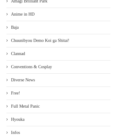
Amagi Brilliant Park
Anime in HD
Baja
Chuunibyou Demo Koi ga Shitai!
Clannad
Conventions & Cosplay
Diverse News
Free!
Full Metal Panic
Hyouka
Infos