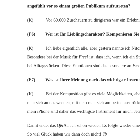
angefühlt vor so einem großen Publikum aufzutreten?
(K) Vor 60.000 Zuschauern zu dirigieren war ein Erlebnis. I
(F6) Wer ist Ihr Lieblingscharakter? Komponieren Sie 
(K) Ich liebe eigentlich alle, aber gestern nannte ich Nitori,
Besondere bei der Musik für
Free!
ist, dass ich, wenn ich ein 
bei Alltagsstücken. Diese Emotionen sind das besondere an
Free
(F7) Was ist Ihrer Meinung nach das wichtigste Instrum
(K) Bei der Komposition gibt es viele Möglichkeiten, aber j
man sich an das wenden, mit dem man sich am besten ausdrüc
mein iPhone sind daher das wichtigste Instrument für mich. Jet
Damit endet das Q&A auch schon wieder. Es folgte wieder eine 
So viel Glück haben wir dann doch nicht! 😉