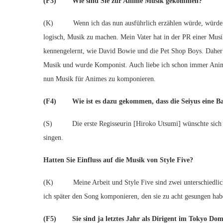
(F3) Wie sind Sie zur Anime Musik gekommen?
(K) Wenn ich das nun ausführlich erzählen würde, würde das
logisch, Musik zu machen. Mein Vater hat in der PR einer Musik
kennengelernt, wie David Bowie und die Pet Shop Boys. Daher h
Musik und wurde Komponist. Auch liebe ich schon immer Ani
nun Musik für Animes zu komponieren.
(F4) Wie ist es dazu gekommen, dass die Seiyus eine Ba
(S) Die erste Regisseurin [Hiroko Utsumi] wünschte sich das
singen.
Hatten Sie Einfluss auf die Musik von Style Five?
(K) Meine Arbeit und Style Five sind zwei unterschiedliche 
ich später den Song komponieren, den sie zu acht gesungen hab
(F5) Sie sind ja letztes Jahr als Dirigent im Tokyo Dome 