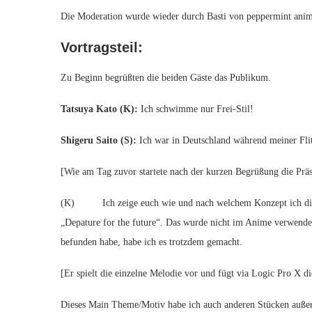
Die Moderation wurde wieder durch Basti von peppermint anim
Vortragsteil:
Zu Beginn begrüßten die beiden Gäste das Publikum.
Tatsuya Kato (K):
Ich schwimme nur Frei-Stil!
Shigeru Saito (S):
Ich war in Deutschland während meiner Fli
[Wie am Tag zuvor startete nach der kurzen Begrüßung die Prä
(K) Ich zeige euch wie und nach welchem Konzept ich di
„Depature for the future“. Das wurde nicht im Anime verwendet
befunden habe, habe ich es trotzdem gemacht.
[Er spielt die einzelne Melodie vor und fügt via Logic Pro X d
Dieses Main Theme/Motiv habe ich auch anderen Stücken auße