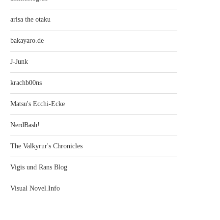
arisa the otaku
bakayaro.de
J-Junk
krachb00ns
Matsu's Ecchi-Ecke
NerdBash!
The Valkyrur's Chronicles
Vigis und Rans Blog
Visual Novel.Info