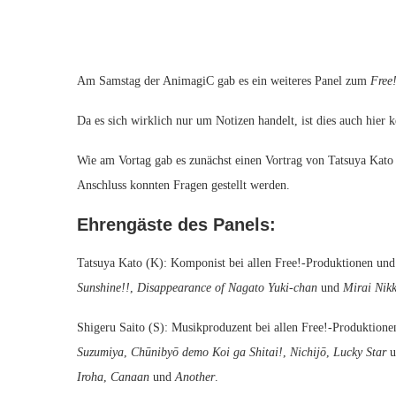
Am Samstag der AnimagiC gab es ein weiteres Panel zum
Free
Da es sich wirklich nur um Notizen handelt, ist dies auch hier 
Wie am Vortag gab es zunächst einen Vortrag von Tatsuya Kat
Anschluss konnten Fragen gestellt werden.
Ehrengäste des Panels:
Tatsuya Kato (K): Komponist bei allen Free!-Produktionen und
Sunshine!!
,
Disappearance of Nagato Yuki-chan
und
Mirai Nikk
Shigeru Saito (S): Musikproduzent bei allen Free!-Produktion
Suzumiya
,
Chūnibyō demo Koi ga Shitai!
,
Nichijō
,
Lucky Star
u
Iroha
,
Canaan
und
Another
.