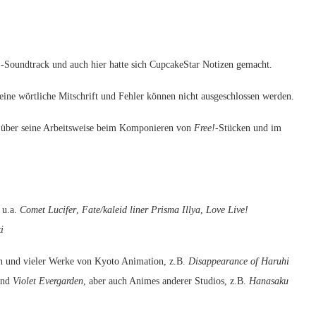
!
-Soundtrack und auch hier hatte sich CupcakeStar Notizen gemacht.
keine wörtliche Mitschrift und Fehler können nicht ausgeschlossen werden.
o über seine Arbeitsweise beim Komponieren von
Free!
-Stücken und im
 u.a.
Comet Lucifer
,
Fate/kaleid liner Prisma Illya
,
Love Live!
i
en und vieler Werke von Kyoto Animation, z.B.
Disappearance of Haruhi
nd
Violet Evergarden
, aber auch Animes anderer Studios, z.B.
Hanasaku