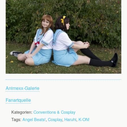
Animexx-Galerie
Fanartquelle
Kategorien:
Conventions & Cosplay
Tags:
Angel Beats!
,
Cosplay
,
Haruhi
,
K-ON!