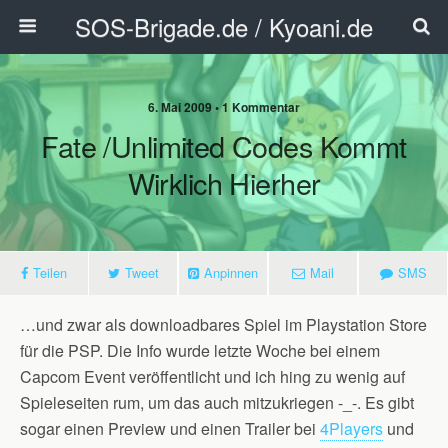
SOS-Brigade.de / Kyoani.de
6. Mai 2009 • 1 Kommentar
Fate /unlimited Codes Kommt
Wirklich Hierher
Teilen
Tweet
Anpinnen
Mail
SMS
…und zwar als downloadbares Spiel im Playstation Store
für die PSP. Die Info wurde letzte Woche bei einem
Capcom Event veröffentlicht und ich hing zu wenig auf
Spieleseiten rum, um das auch mitzukriegen -_-. Es gibt
sogar einen Preview und einen Trailer bei
4Players
und