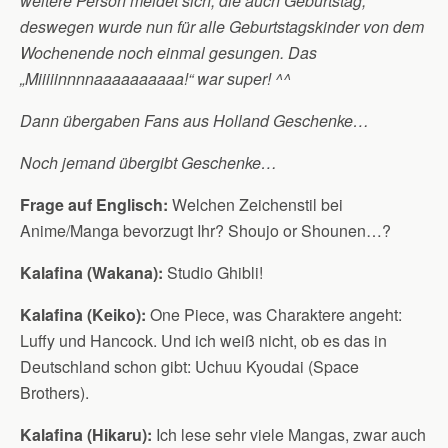
weitere Person meldet sich, die auch Geburtstag,
deswegen wurde nun für alle Geburtstagskinder von dem
Wochenende noch einmal gesungen. Das
„Miiiiinnnnaaaaaaaaaa!“ war super! ^^
Dann übergaben Fans aus Holland Geschenke…
Noch jemand übergibt Geschenke…
Frage auf Englisch:
Welchen Zeichenstil bei
Anime/Manga bevorzugt Ihr? Shoujo or Shounen…?
Kalafina (Wakana):
Studio Ghibli!
Kalafina (Keiko):
One Piece, was Charaktere angeht:
Luffy und Hancock. Und ich weiß nicht, ob es das in
Deutschland schon gibt: Uchuu Kyoudai (Space
Brothers).
Kalafina (Hikaru):
Ich lese sehr viele Mangas, zwar auch