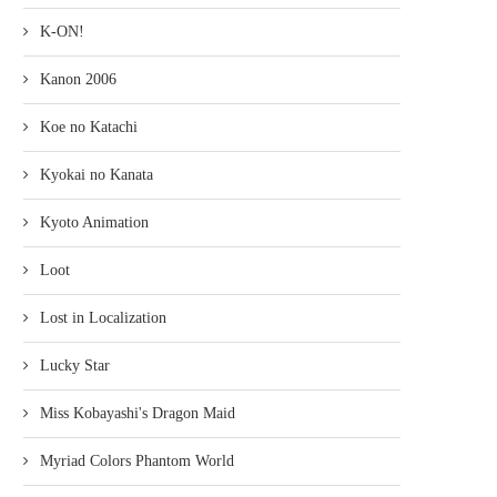
K-ON!
Kanon 2006
Koe no Katachi
Kyokai no Kanata
Kyoto Animation
Loot
Lost in Localization
Lucky Star
Miss Kobayashi's Dragon Maid
Myriad Colors Phantom World
MEHR DETAILS ZU THE SURPRISE
2(!) NEUE HARUHI LIGHT