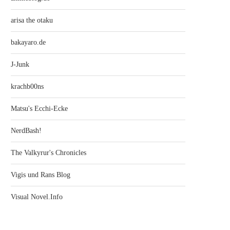
arisa the otaku
bakayaro.de
J-Junk
krachb00ns
Matsu's Ecchi-Ecke
NerdBash!
The Valkyrur's Chronicles
Vigis und Rans Blog
Visual Novel.Info