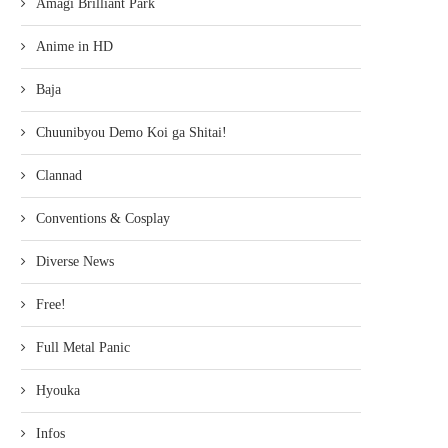
Amagi Brilliant Park
Anime in HD
Baja
Chuunibyou Demo Koi ga Shitai!
Clannad
Conventions & Cosplay
Diverse News
Free!
Full Metal Panic
Hyouka
Infos