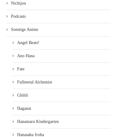
Nichijou
OF HARUHI SUZUMIYA...
AM 25. MAI...
27. Januar 2011
24. Dezember 2010
Podcasts
Sonstige Anime
Angel Beats!
Ano Hana
Fate
Fullmetal Alchemist
Ghibli
Haganai
Hanamaru Kindergarten
Hanasaku Iroha