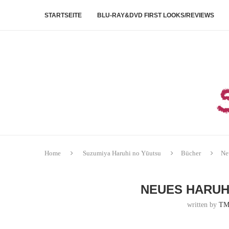
STARTSEITE
BLU-RAY&DVD FIRST LOOKS/REVIEWS
Home
Suzumiya Haruhi no Yūutsu
Bücher
Ne
NEUES HARUH
written by
TM