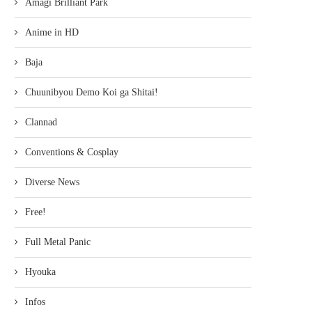
Amagi Brilliant Park
Anime in HD
Baja
Chuunibyou Demo Koi ga Shitai!
Clannad
Conventions & Cosplay
Diverse News
Free!
Full Metal Panic
Hyouka
Infos