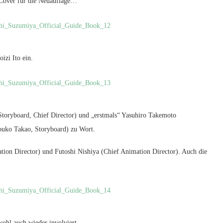
n Cover für die Neuauflage…
izi Ito ein.
toryboard, Chief Director) und „erstmals“ Yasuhiro Takemoto
ouko Takao, Storyboard) zu Wort.
tion Director) und Futoshi Nishiya (Chief Animation Director). Auch die
ohl auch wieder involviert.