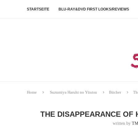
STARTSEITE
BLU-RAY&DVD FIRST LOOKS/REVIEWS
Home
Suzumiya Haruhi no Yūutsu
Bücher
Th
THE DISAPPEARANCE OF 
written by
TM