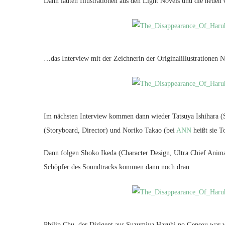
Dann läuten Illustrationen aus den Light Novels und die neue
…das Interview mit der Zeichnerin der Originalillustrationen No
Im nächsten Interview kommen dann wieder Tatsuya Ishihara (S
(Storyboard, Director) und Noriko Takao (bei
ANN
heißt sie T
Dann folgen Shoko Ikeda (Character Design, Ultra Chief Anima
Schöpfer des Soundtracks kommen dann noch dran.
Philip Chu, der Dirigent aus Suzumiya Haruhi no Gensou war w