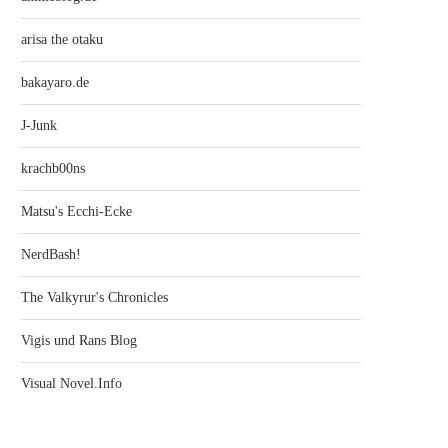
arisa the otaku
bakayaro.de
J-Junk
krachb00ns
Matsu's Ecchi-Ecke
NerdBash!
The Valkyrur's Chronicles
Vigis und Rans Blog
Visual Novel.Info