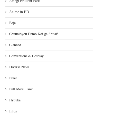
Amagi Brilliant Park
Anime in HD
Baja
Chuunibyou Demo Koi ga Shitai!
Clannad
Conventions & Cosplay
Diverse News
Free!
Full Metal Panic
Hyouka
Infos