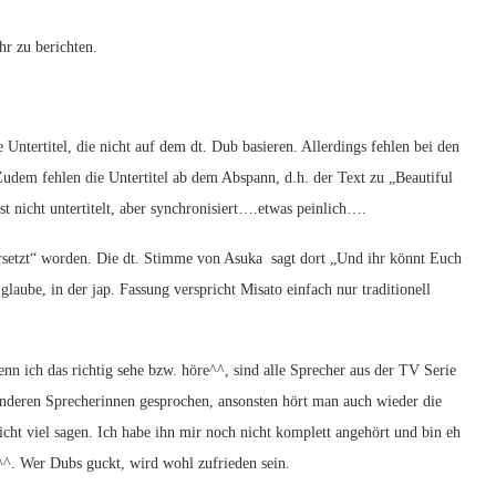
hr zu berichten.
e Untertitel, die nicht auf dem dt. Dub basieren. Allerdings fehlen bei den
 Zudem fehlen die Untertitel ab dem Abspann, d.h. der Text zu „Beautiful
t nicht untertitelt, aber synchronisiert….etwas peinlich….
bersetzt“ worden. Die dt. Stimme von Asuka sagt dort „Und ihr könnt Euch
laube, in der jap. Fassung verspricht Misato einfach nur traditionell
enn ich das richtig sehe bzw. höre^^, sind alle Sprecher aus der TV Serie
anderen Sprecherinnen gesprochen, ansonsten hört man auch wieder die
cht viel sagen. Ich habe ihn mir noch nicht komplett angehört und bin eh
^^. Wer Dubs guckt, wird wohl zufrieden sein.