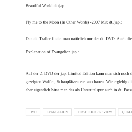
Beautiful World dt./jap.:
Fly me to the Moon (In Other Words) -2007 Mix dt./jap.:
Den dt. Trailer findet man natürlich nur der dt. DVD. Auch die
Explanation of Evangelion jap.:
Auf der 2. DVD der jap. Limited Edition kann man sich noch 
gezeigten Waffen, Schauplätzen etc. anschauen. Wie ergiebig di
aber eigentlich hätte man das als Untertitelspur auch in dt. F
DVD
EVANGELION
FIRST LOOK / REVIEW
QUAL