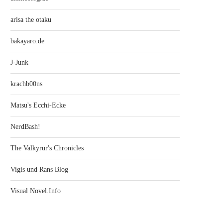
arisa the otaku
bakayaro.de
EVANGELION 2.22 YOU CAN (NOT)
EVANGELION 2.22: YOU CA
ADVANCE – (LIMITED...
ADVANCE (REVIEW, BLU-R
J-Junk
5. August 2010
2. August 2010
krachb00ns
Matsu's Ecchi-Ecke
NerdBash!
The Valkyrur's Chronicles
Vigis und Rans Blog
Visual Novel.Info