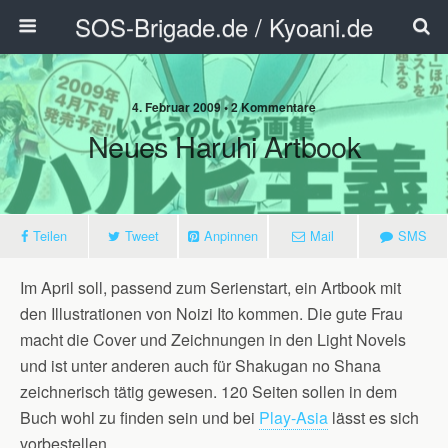
SOS-Brigade.de / Kyoani.de
4. Februar 2009 • 2 Kommentare
Neues Haruhi Artbook
Teilen
Tweet
Anpinnen
Mail
SMS
Im April soll, passend zum Serienstart, ein Artbook mit
den Illustrationen von Noizi Ito kommen. Die gute Frau
macht die Cover und Zeichnungen in den Light Novels
und ist unter anderen auch für Shakugan no Shana
zeichnerisch tätig gewesen. 120 Seiten sollen in dem
Buch wohl zu finden sein und bei
Play-Asia
lässt es sich
vorbestellen.