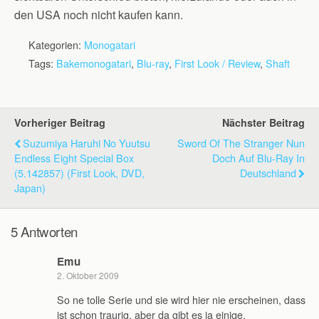
den USA noch nicht kaufen kann.
Kategorien:
Monogatari
Tags:
Bakemonogatari
,
Blu-ray
,
First Look / Review
,
Shaft
Vorheriger Beitrag
Nächster Beitrag
Suzumiya Haruhi No Yuutsu
Sword Of The Stranger Nun
Endless Eight Special Box
Doch Auf Blu-Ray In
(5.142857) (First Look, DVD,
Deutschland
Japan)
5 Antworten
Emu
2. Oktober 2009
So ne tolle Serie und sie wird hier nie erscheinen, dass
ist schon traurig, aber da gibt es ja einige.