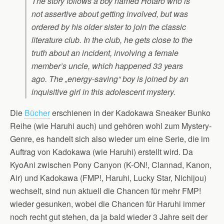
The story follows a boy named Hōtarō who is
not assertive about getting involved, but was
ordered by his older sister to join the classic
literature club. In the club, he gets close to the
truth about an incident, involving a female
member’s uncle, which happened 33 years
ago. The „energy-saving“ boy is joined by an
inquisitive girl in this adolescent mystery.
Die
Bücher
erschienen in der Kadokawa Sneaker Bunko
Reihe (wie Haruhi auch) und gehören wohl zum Mystery-
Genre, es handelt sich also wieder um eine Serie, die im
Auftrag von Kadokawa (wie Haruhi) erstellt wird. Da
KyoAni zwischen Pony Canyon (K-ON!, Clannad, Kanon,
Air) und Kadokawa (FMP!, Haruhi, Lucky Star, Nichijou)
wechselt, sind nun aktuell die Chancen für mehr FMP!
wieder gesunken, wobei die Chancen für Haruhi immer
noch recht gut stehen, da ja bald wieder 3 Jahre seit der