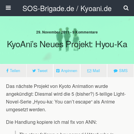
SOS-Brigade.de / Kyoani.de
29. November 2011 • 9 Kommentare
KyoAni’s Neues Projekt: Hyou-Ka
Teilen
Tweet
Anpinnen
Mail
SMS
Das nächste Projekt von Kyoto Animation wurde
angekündigt: Diesmal wird die 5 (bisher?) 5-teilige Light-
Novel-Serie „Hyou-ka: You can’t escape“ als Anime
umgesetzt werden.
Die Handlung kopiere ich mal fix von ANN: