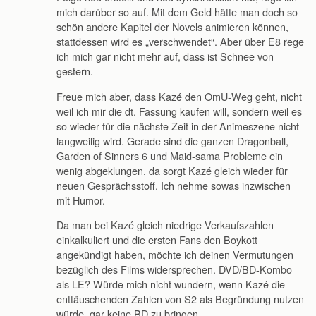
mich darüber so auf. Mit dem Geld hätte man doch so
schön andere Kapitel der Novels animieren können,
stattdessen wird es „verschwendet“. Aber über E8 rege
ich mich gar nicht mehr auf, dass ist Schnee von
gestern.
Freue mich aber, dass Kazé den OmU-Weg geht, nicht
weil ich mir die dt. Fassung kaufen will, sondern weil es
so wieder für die nächste Zeit in der Animeszene nicht
langweilig wird. Gerade sind die ganzen Dragonball,
Garden of Sinners 6 und Maid-sama Probleme ein
wenig abgeklungen, da sorgt Kazé gleich wieder für
neuen Gesprächsstoff. Ich nehme sowas inzwischen
mit Humor.
Da man bei Kazé gleich niedrige Verkaufszahlen
einkalkuliert und die ersten Fans den Boykott
angekündigt haben, möchte ich deinen Vermutungen
bezüglich des Films widersprechen. DVD/BD-Kombo
als LE? Würde mich nicht wundern, wenn Kazé die
enttäuschenden Zahlen von S2 als Begründung nutzen
würde, gar keine BD zu bringen.