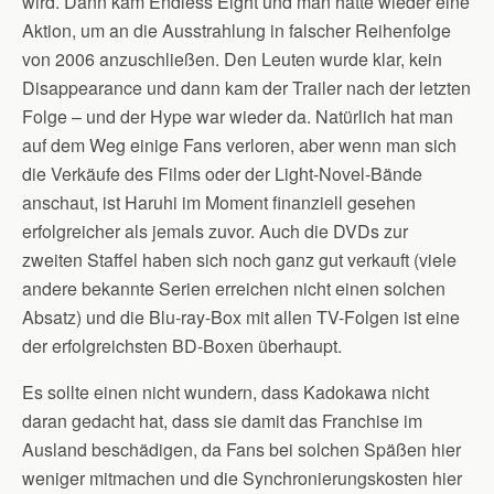
wird. Dann kam Endless Eight und man hatte wieder eine
Aktion, um an die Ausstrahlung in falscher Reihenfolge
von 2006 anzuschließen. Den Leuten wurde klar, kein
Disappearance und dann kam der Trailer nach der letzten
Folge – und der Hype war wieder da. Natürlich hat man
auf dem Weg einige Fans verloren, aber wenn man sich
die Verkäufe des Films oder der Light-Novel-Bände
anschaut, ist Haruhi im Moment finanziell gesehen
erfolgreicher als jemals zuvor. Auch die DVDs zur
zweiten Staffel haben sich noch ganz gut verkauft (viele
andere bekannte Serien erreichen nicht einen solchen
Absatz) und die Blu-ray-Box mit allen TV-Folgen ist eine
der erfolgreichsten BD-Boxen überhaupt.
Es sollte einen nicht wundern, dass Kadokawa nicht
daran gedacht hat, dass sie damit das Franchise im
Ausland beschädigen, da Fans bei solchen Späßen hier
weniger mitmachen und die Synchronierungskosten hier