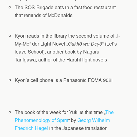
The SOS-Brigade eats in a fast food restaurant
that reminds of McDonalds
Kyon reads in the library the second volume of „I‐
My‐Me“ der Light Novel „
Gakkō wo Deyō
“ (Let’s
leave School), another book by Nagaru
Tanigawa, author of the Haruhi light novels
Kyon’s cell phone is a Panasonic FOMA 902i
The book of the week for Yuki is this time „
The
Phenomenology of Spirit
“ by
Georg Wilhelm
Friedrich Hegel
in the Japanese translation