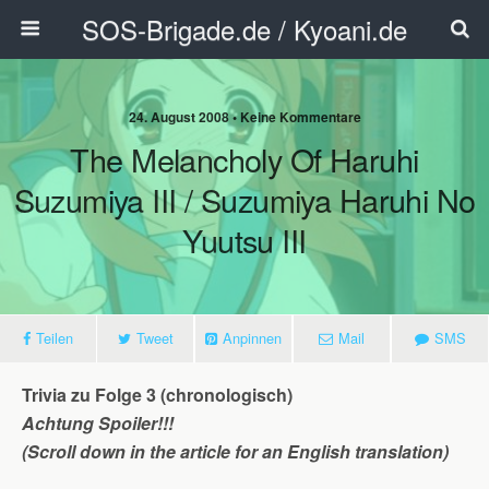
SOS-Brigade.de / Kyoani.de
24. August 2008 • Keine Kommentare
The Melancholy Of Haruhi
Suzumiya III / Suzumiya Haruhi No
Yuutsu III
Teilen
Tweet
Anpinnen
Mail
SMS
Trivia zu Folge 3 (chronologisch)
Achtung Spoiler!!!
(Scroll down in the article for an English translation)