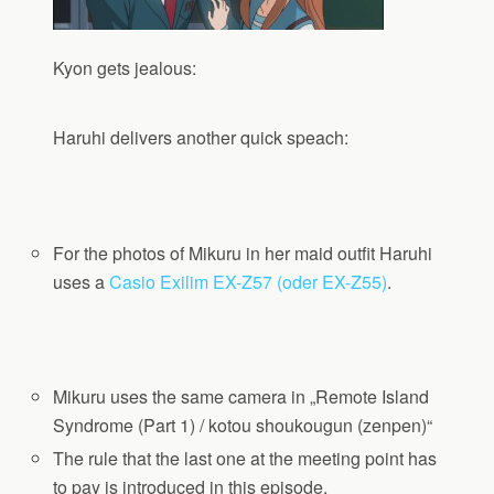
Kyon gets jealous:
Haruhi delivers another quick speach:
For the photos of Mikuru in her maid outfit Haruhi
uses a
Casio Exilim EX-Z57 (oder EX-Z55)
.
Mikuru uses the same camera in „Remote Island
Syndrome (Part 1) / kotou shoukougun (zenpen)“
The rule that the last one at the meeting point has
to pay is introduced in this episode.