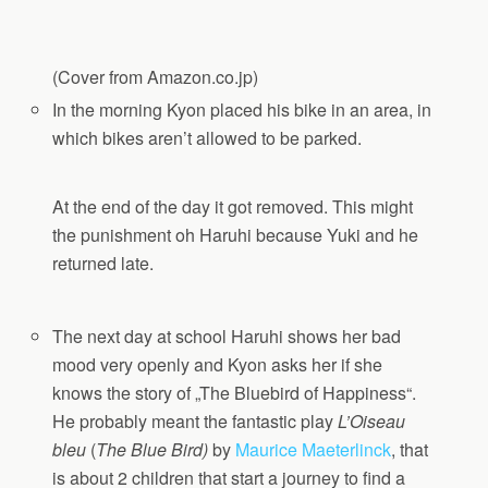
(Cover from Amazon.co.jp)
In the morning Kyon placed his bike in an area, in
which bikes aren’t allowed to be parked.
At the end of the day it got removed. This might
the punishment oh Haruhi because Yuki and he
returned late.
The next day at school Haruhi shows her bad
mood very openly and Kyon asks her if she
knows the story of „The Bluebird of Happiness“.
He probably meant the fantastic play
L’Oiseau
bleu
(
The Blue Bird)
by
Maurice Maeterlinck
, that
is about 2 children that start a journey to find a