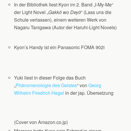
In der Bibliothek liest Kyon im 2. Band „I‐My‐Me“
der Light Novel „
Gakkō wo Deyō
“ (Lass uns die
Schule verlassen), einem weiteren Werk von
Nagaru Tanigawa (Autor der Haruhi-Light Novels)
Kyon’s Handy ist ein Panasonic FOMA 902i
Yuki liest in dieser Folge das Buch
„
Phänomenologie des Geistes
“ von
Georg
Wilhelm Friedrich Hegel
in der jap. Übersetzung
(Cover von Amazon.co.jp)
Morgens hatte Kyon sein Fahrrad in einem