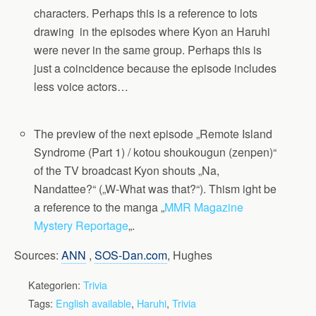
characters. Perhaps this is a reference to lots
drawing in the episodes where Kyon an Haruhi
were never in the same group. Perhaps this is
just a coincidence because the episode includes
less voice actors…
The preview of the next episode „Remote Island
Syndrome (Part 1) / kotou shoukougun (zenpen)“
of the TV broadcast Kyon shouts „Na,
Nandattee?“ („W-What was that?“). Thism ight be
a reference to the manga „
MMR Magazine
Mystery Reportage
„.
Sources:
ANN
,
SOS-Dan.com
, Hughes
Kategorien:
Trivia
Tags:
English available
,
Haruhi
,
Trivia