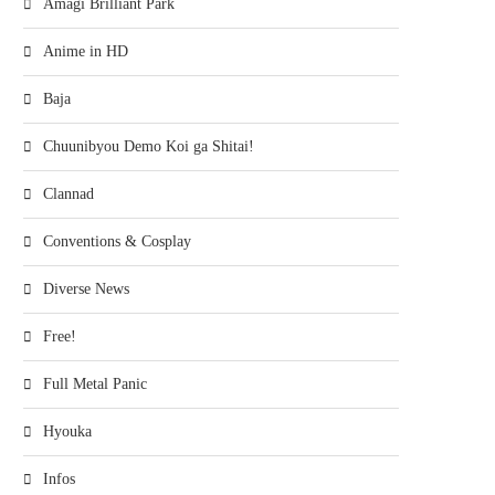
Amagi Brilliant Park
Anime in HD
Baja
Chuunibyou Demo Koi ga Shitai!
Clannad
Conventions & Cosplay
Diverse News
Free!
Full Metal Panic
Hyouka
Infos