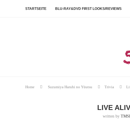
STARTSEITE
BLU-RAY&DVD FIRST LOOKS/REVIEWS
Home
Suzumiya Haruhi no Yūutsu
Trivia
Li
LIVE ALIV
written by
TMS