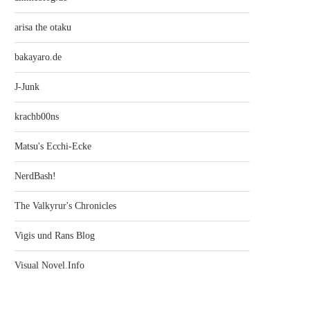
arisa the otaku
bakayaro.de
J-Junk
krachb00ns
Matsu's Ecchi-Ecke
NerdBash!
The Valkyrur's Chronicles
Vigis und Rans Blog
Visual Novel.Info