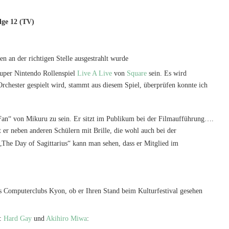
lge 12 (TV)
hen an der richtigen Stelle ausgestrahlt wurde
Super Nintendo Rollenspiel
Live A Live
von
Square
sein. Es wird
rchester gespielt wird, stammt aus diesem Spiel, überprüfen konnte ich
„Fan“ von Mikuru zu sein. Er sitzt im Publikum bei der Filmaufführung….
er neben anderen Schülern mit Brille, die wohl auch bei der
„The Day of Sagittarius“ kann man sehen, dass er Mitglied im
des Computerclubs Kyon, ob er Ihren Stand beim Kulturfestival gesehen
e:
Hard Gay
und
Akihiro Miwa
: