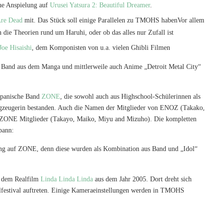
e Anspielung auf
Urusei Yatsura 2: Beautiful Dreamer
.
Are Dead
mit.
Das Stück soll einige Parallelen zu TMOHS haben
Vor allem
 an die Theorien rund um Haruhi, oder ob das alles nur Zufall ist
Joe Hisaishi
, dem Komponisten von u.a. vielen Ghibli Filmen
 Band aus dem Manga und mittlerweile auch Anime „Detroit Metal City“
apanische Band
ZONE
, die sowohl auch aus Highschool-Schülerinnen als
hlagzeugerin bestanden. Auch die Namen der Mitglieder von ENOZ (Takako,
r ZONE Mitglieder (Takayo, Maiko, Miyu and Mizuho). Die kompletten
pann:
elung auf ZONE, denn diese wurden als Kombination aus Band und „Idol“
m dem Realfilm
Linda Linda Linda
aus dem Jahr 2005. Dort dreht sich
ulfestival auftreten. Einige Kameraeinstellungen werden in TMOHS