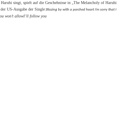
aruhi singt, spielt auf die Geschehnisse in „The Melancholy of Haruhi
 der US-Ausgabe der Single:
Blazing by with a parched heart
I’m sorry that I
you won’t allow
I’ll follow you