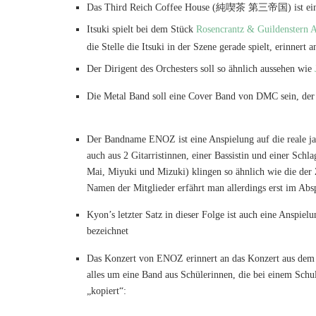
Das Third Reich Coffee House (純喫茶 第三帝国) ist ein
Itsuki spielt bei dem Stück
Rosencrantz & Guildenstern 
die Stelle die Itsuki in der Szene gerade spielt, erinnert
Der Dirigent des Orchesters soll so ähnlich aussehen wie
Die Metal Band soll eine Cover Band von DMC sein, der
Der Bandname ENOZ ist eine Anspielung auf die reale j
auch aus 2 Gitarristinnen, einer Bassistin und einer Sc
Mai, Miyuki und Mizuki) klingen so ähnlich wie die de
Namen der Mitglieder erfährt man allerdings erst im Abs
Kyon’s letzter Satz in dieser Folge ist auch eine Anspi
bezeichnet
Das Konzert von ENOZ erinnert an das Konzert aus de
alles um eine Band aus Schülerinnen, die bei einem Sch
„kopiert“: