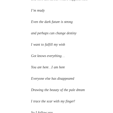
I’m ready
Even the dark future is strong
and perhaps can change destiny
I want to fulfill my wish
Got knows everything…
You are here…I am here
Everyone else has disappeared
Drawing the beauty of the pale dream
I trace the scar with my finger!
So I follow you