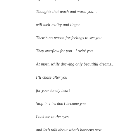
Thoughts that reach and warm you…
will melt reality and linger
There’s no reason for feelings to see you
They overflow for you…Lovin’ you
At most, while drawing only beautiful dreams…
I’ll chase after you
for your lonely heart
Stop it. Lies don’t become you
Look me in the eyes
and let’s talk about what’s happens next