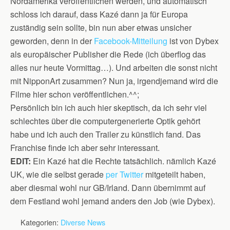
Nordamerika veröffentlichen werden, und automatisch
schloss ich darauf, dass Kazé dann ja für Europa
zuständig sein sollte, bin nun aber etwas unsicher
geworden, denn in der
Facebook-Mitteilung
ist von Dybex
als europäischer Publisher die Rede (ich überflog das
alles nur heute Vormittag…). Und arbeiten die sonst nicht
mit NipponArt zusammen? Nun ja, irgendjemand wird die
Filme hier schon veröffentlichen.^^;
Persönlich bin ich auch hier skeptisch, da ich sehr viel
schlechtes über die computergenerierte Optik gehört
habe und ich auch den Trailer zu künstlich fand. Das
Franchise finde ich aber sehr interessant.
EDIT:
Ein Kazé hat die Rechte tatsächlich. nämlich Kazé
UK, wie die selbst gerade
per Twitter
mitgeteilt haben,
aber diesmal wohl nur GB/Irland. Dann übernimmt auf
dem Festland wohl jemand anders den Job (wie Dybex).
Kategorien:
Diverse News