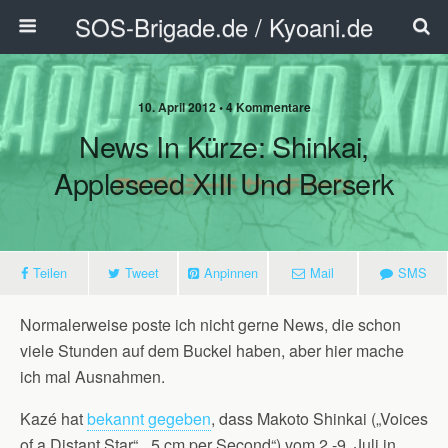
SOS-Brigade.de / Kyoani.de
10. April 2012 • 4 Kommentare
News In Kürze: Shinkai,
Appleseed XIII Und Berserk
Teilen
Tweet
Anpinnen
Mail
SMS
Normalerweise poste ich nicht gerne News, die schon
viele Stunden auf dem Buckel haben, aber hier mache
ich mal Ausnahmen.
Kazé hat
bekannt gegeben
, dass Makoto Shinkai („Voices
of a Distant Star“, „5 cm per Second“) vom 2.-9. Juli in