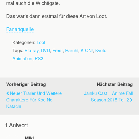
mal auch die Wichtigste.
Das war’s dann erstmal für diese Art von Loot.
Fanartquelle
Kategorien:
Loot
Tags:
Blu-ray
,
DVD
,
Free!
,
Haruhi
,
K-ON!
,
Kyoto
Animation
,
PS3
Vorheriger Beitrag
Nächster Beitrag
Neuer Trailer Und Weitere
Janiku Cast – Anime Fall
Charaktere Für Koe No
Season 2015 Teil 2
Katachi
1 Antwort
Miki