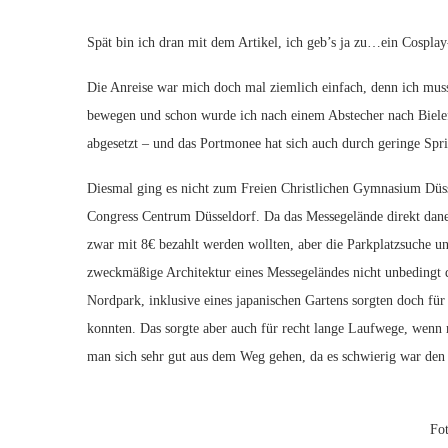
Spät bin ich dran mit dem Artikel, ich geb’s ja zu…ein Cospl
Die Anreise war mich doch mal ziemlich einfach, denn ich mu
bewegen und schon wurde ich nach einem Abstecher nach Biele
abgesetzt – und das Portmonee hat sich auch durch geringe Spri
Diesmal ging es nicht zum Freien Christlichen Gymnasium Düs
Congress Centrum Düsseldorf. Da das Messegelände direkt daneb
zwar mit 8€ bezahlt werden wollten, aber die Parkplatzsuche u
zweckmäßige Architektur eines Messegeländes nicht unbedingt d
Nordpark, inklusive eines japanischen Gartens sorgten doch für
konnten. Das sorgte aber auch für recht lange Laufwege, wenn
man sich sehr gut aus dem Weg gehen, da es schwierig war den 
Fo