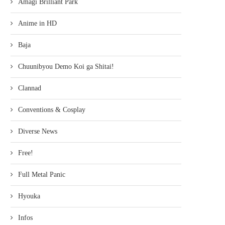
Amagi Brilliant Park
Anime in HD
Baja
Chuunibyou Demo Koi ga Shitai!
Clannad
Conventions & Cosplay
Diverse News
Free!
Full Metal Panic
Hyouka
Infos