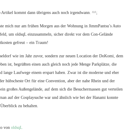
ay-Artikel kommt dann übrigens auch noch irgendwann. ^^;
sste mich nur am frühen Morgen aus der Wohnung in JimmPantsu’s Auto
feld, um oldsqL einzusammeln, sicher direkt vor dem Con-Gelände
tkosten gefreut – ein Traum!
seldorf wie im Jahr zuvor, sondern zur neuen Location der DoKomi, dem
en ist, begrüßten einen auch gleich noch jede Menge Parkplätze, die
nd lange Laufwege einem erspart haben. Zwar ist die moderne und eher
er hübscheste Ort für eine Convention, aber der nahe Rhein und der
 ein großes Außengelände, auf dem sich die Besuchermassen gut verteilen
 man auf der Cosplaysuche war und ähnlich wie bei der Hanami konnte
Überblick zu behalten.
to von
oldsqL