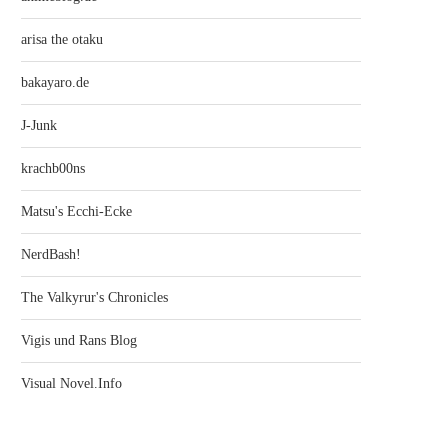
arisa the otaku
bakayaro.de
J-Junk
krachb00ns
Matsu's Ecchi-Ecke
NerdBash!
The Valkyrur's Chronicles
Vigis und Rans Blog
Visual Novel.Info