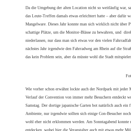
Da die Umgebung der alten Location nicht so weitläufig war, s
das Leute-Treffen damals etwas erleichtert hatte – aber dafür w
Mangelware. Dieses Jahr konnte man sich wirklich nicht über 
schattige Plätze, um die Monitor-Blässe zu bewahren, und dire
niederlassen, nur dass man sich etwas vor den vielen Fahrradfa
nächstes Jahr irgendwie den Fahrradweg am Rhein auf die Stra
das kein Problem sein, aber da müsste wohl die Stadt mitspiele
Fo
Wie vorher schon erwähnt lockte auch der Nordpark mit jeder 
Verlauf der Convention von immer mehr Besuchern entdeckt wur
Samstag. Der dortige japanische Garten bot natürlich auch ein
Ambiente, nur irgendwie sollten sich einige Con-Besucher noch
wohl eher nicht erklommen werden. Am Sonntagabend konnte m
entdecken, wobei hier die Veranstalter auch mit etwas mehr Mü