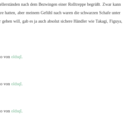
ellerständen nach dem Bezwingen einer Rolltreppe begrüßt. Zwar kann
ware hatten, aber meinem Gefühl nach waren die schwarzen Schafe unter
 gehen will, gab es ja auch absolut sichere Händler wie Takagi, Figuya,
to von
oldsqL
to von
oldsqL
to von
oldsqL