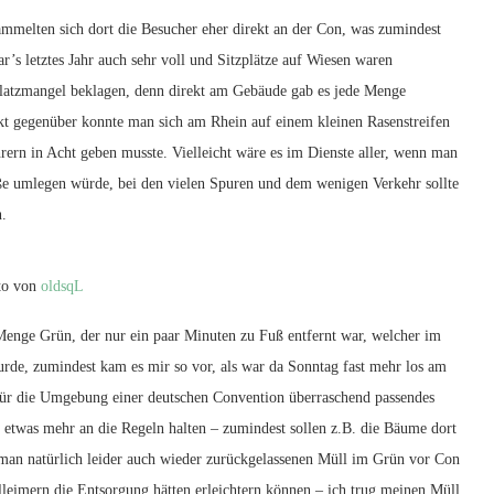
ammelten sich dort die Besucher eher direkt an der Con, was zumindest
ar’s letztes Jahr auch sehr voll und Sitzplätze auf Wiesen waren
Platzmangel beklagen, denn direkt am Gebäude gab es jede Menge
kt gegenüber konnte man sich am Rhein auf einem kleinen Rasenstreifen
hrern in Acht geben musste. Vielleicht wäre es im Dienste aller, wenn man
ße umlegen würde, bei den vielen Spuren und dem wenigen Verkehr sollte
n.
to von
oldsqL
Menge Grün, der nur ein paar Minuten zu Fuß entfernt war, welcher im
de, zumindest kam es mir so vor, als war da Sonntag fast mehr los am
 für die Umgebung einer deutschen Convention überraschend passendes
 etwas mehr an die Regeln halten – zumindest sollen z.B. die Bäume dort
an natürlich leider auch wieder zurückgelassenen Müll im Grün vor Con
lleimern die Entsorgung hätten erleichtern können – ich trug meinen Müll