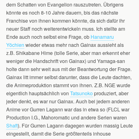
dem Schatten von Evangelion rauszutreten. Übrigens
könnte es noch 8-10 Jahre dauern, bis das nächste
Franchise von ihnen kommen könnte, da sich dafür ihr
neuer Staff noch weiterentwickeln muss. Ich stellte am
Ende auch noch selbst eine Frage, ob
Hanamaru
Yōchien
wieder etwas mehr nach Gainax aussieht als
z.B. Shikabane Hime (tolle Serie, aber man erkennt eher
weniger die Handschrift von Gainax) und Yamaga-san
holte dann sehr weit aus mit der Beantwortung der Frage.
Gainax litt immer selbst darunter, dass die Leute dachten,
die Animeproduktion stammt von ihnen. Z.B. NGE wurde
eigentlich hauptsächlich von
Tatsunoko
produziert, aber
jeder denkt, es war nur Gainax. Auch bei jedem anderen
Anime vor Gurren Lagann war das in etwa so (FLCL war
Production I.G., Mahoromatic und andere Serien waren
Shaft
). Für Gurren Lagann dagegen wurden massig Leute
eingestellt, damit die Serie größtenteils inhouse