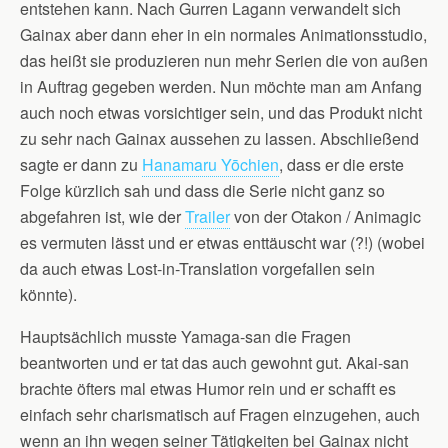
entstehen kann. Nach Gurren Lagann verwandelt sich
Gainax aber dann eher in ein normales Animationsstudio,
das heißt sie produzieren nun mehr Serien die von außen
in Auftrag gegeben werden. Nun möchte man am Anfang
auch noch etwas vorsichtiger sein, und das Produkt nicht
zu sehr nach Gainax aussehen zu lassen. Abschließend
sagte er dann zu
Hanamaru Yōchien
, dass er die erste
Folge kürzlich sah und dass die Serie nicht ganz so
abgefahren ist, wie der
Trailer
von der Otakon / Animagic
es vermuten lässt und er etwas enttäuscht war (?!) (wobei
da auch etwas Lost-in-Translation vorgefallen sein
könnte).
Hauptsächlich musste Yamaga-san die Fragen
beantworten und er tat das auch gewohnt gut. Akai-san
brachte öfters mal etwas Humor rein und er schafft es
einfach sehr charismatisch auf Fragen einzugehen, auch
wenn an ihn wegen seiner Tätigkeiten bei Gainax nicht