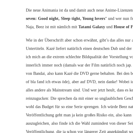
Die neue Animania ist da und damit auch neue Anime-Lizenzen 
seven: Good night, Sleep tight, Young lovers
“ und wer nun f
Naja, Beez ist mit nämlich mit
Tatami Galaxy
und
House of F
Wie in der Überschrift aber schon erwähnt, gibt’s das alles n
Untertiteln. Kazé liefert natürlich einen deutschen Dub und d
ich mich an die extrem schlechte Bildqualität der Vorstellung 
innerlich immer noch (damals war der Film natürlich noch jap.
von Bandai, also kann Kazé die DVD gerne behalten. Bei den b
of bla fand ich etwas öde), aber auf DVD, nein danke! Wobei i
alles andere als Mainstream sind. Und wer jetzt heult, dass es
reinzugucken: Die sprechen da mit einer so unglaublichen Gesc
wohl das Budget für so eine Serie sprengen. Ich würde Beez na
Veröffentlichung geht man ja kein großes Risiko ein, also kan
auszugleichen, also finde ich die Wahl zumindest von dieser Se
Veröffentlichung, die ja schon vor längerer Zeit angekündigt w