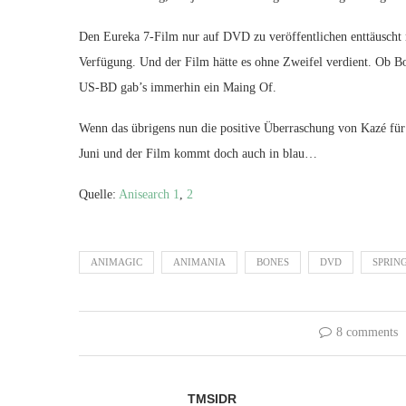
Den Eureka 7-Film nur auf DVD zu veröffentlichen enttäuscht m
Verfügung. Und der Film hätte es ohne Zweifel verdient. Ob Bon
US-BD gab’s immerhin ein Maing Of.
Wenn das übrigens nun die positive Überraschung von Kazé für 
Juni und der Film kommt doch auch in blau…
Quelle:
Anisearch 1
,
2
ANIMAGIC
ANIMANIA
BONES
DVD
SPRING
8 comments
TMSIDR