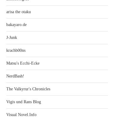
arisa the otaku
bakayaro.de
J-Junk
krachb00ns
Matsu's Ecchi-Ecke
NerdBash!
The Valkyrur's Chronicles
Vigis und Rans Blog
Visual Novel.Info