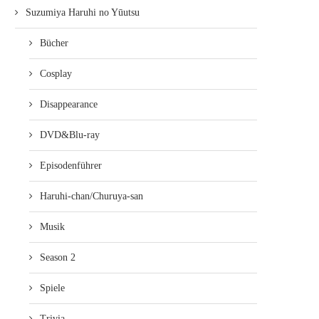
PSYCHO-PASS UND…ANDERES ^^;
PROJEKT: FREE! (UPDA
Suzumiya Haruhi no Yūutsu
(UPDATE)
26. April 2013
26. Mai 2013
Bücher
Cosplay
Disappearance
DVD&Blu-ray
Episodenführer
Haruhi-chan/Churuya-san
Musik
Season 2
Spiele
Trivia