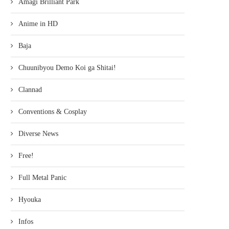
Amagi Brilliant Park
Anime in HD
Baja
Chuunibyou Demo Koi ga Shitai!
Clannad
Conventions & Cosplay
Diverse News
Free!
Full Metal Panic
Hyouka
Infos