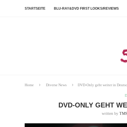
STARTSEITE
BLU-RAY&DVD FIRST LOOKS/REVIEWS
Home
Diverse News
DVD-Only geht weiter in Deut
D
DVD-ONLY GEHT WE
written by
TMS