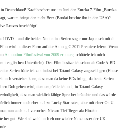
in Deutschland! Kazé beschert uns im Juni den Eureka 7-Film „
Eureka
ragt, warum bringt den nicht Beez (Bandai brachte ihn in den USA)?
ive Leaves
beschäftigt!
ur auf DVD…und die beiden Noitamina-Serien sogar nur Japanisch mit dt.
er Film wird in dieser Form auf der AnimagiC 2011 Premiere feiern. Wenn
vom
Animotion-Filmfestival von 2009 erinnere
, schüttele ich mich
 mit englischen Untertiteln). Den Film besitze ich schon als Code A-BD
eiden Serien hätte ich zumindest bei Tatami Galaxy zugeschlagen (House
ch auch verstehen kann, dass man da keine BDs bringt, da beide Serien
 keinen Dub geben wird, dem empfehle ich mal, in Tatami Galaxy
hwindigkeit, dass man wirklich fähige Sprecher bräuchte und das würde
türlich immer noch eher mal zu Lucky Star raten, aber mit einer OmU-
n man nun auch mal versuchen Niveau-Tiefflieger ala Hinako
ite her gut. Wir sind wohl auch eh nur wieder Nutzniesser der UK-
urde.