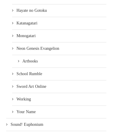
Hayate no Gotoku
Katanagatari
Monogatari
Neon Genesis Evangelion
Artbooks
School Rumble
Sword Art Online
Working
Your Name
Sound! Euphonium
EIN PAAR NEUE KAZÉ-LIZENZEN:
NEUES KYOTO ANIMAT