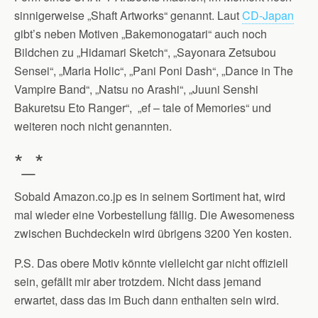
sinnigerweise „Shaft Artworks“ genannt. Laut
CD-Japan
gibt’s neben Motiven „Bakemonogatari“ auch noch
Bildchen zu „Hidamari Sketch“, „Sayonara Zetsubou
Sensei“, „Maria Holic“, „Pani Poni Dash“, „Dance in The
Vampire Band“, „Natsu no Arashi“, „Juuni Senshi
Bakuretsu Eto Ranger“, „ef – tale of Memories“ und
weiteren noch nicht genannten.
*_*
Sobald Amazon.co.jp es in seinem Sortiment hat, wird
mal wieder eine Vorbestellung fällig. Die Awesomeness
zwischen Buchdeckeln wird übrigens 3200 Yen kosten.
P.S. Das obere Motiv könnte vielleicht gar nicht offiziell
sein, gefällt mir aber trotzdem. Nicht dass jemand
erwartet, dass das im Buch dann enthalten sein wird.