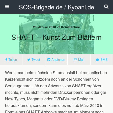
SOS-Brigade.de / Kyoani.de
23. Januar 2010 • 3 Kommentare
SHAFT – Kunst Zum Blättern
Teilen
Tweet
Anpinnen
Mail
SMS
Wenn man beim nächsten Stromausfall bei romantischen
Kerzenlicht sich trotzdem noch an der Schönheit von
Senjougahara…äh den Artworks von SHAFT ergötzen
möchte, muss nicht mehr den Drucker bemühen oder gar
New Types, Megamis oder DVD/Blu-ray Beilagen
herauskramen, sondern kann dies nun ab März 2010 in
Form eines SHAFT Artbooks machen, im Moment noch